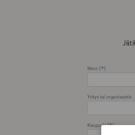
Jätä
Nimi:
Yritys tai organisaatio
Kaupunki