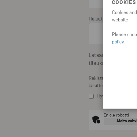
COOKIES
Cookies and
Haluatko kysyä jotain?
website.
Please choos
policy
.
Lataamalla oppaan p
tilauksen uutiskirje
Rekisteröitymällä Stena
käsittelyyn
Suostumus h
Hyväksyn yllä main
En ole robotti
Aloita vahv