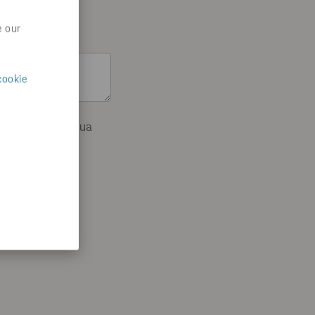
e our
cookie
halutessasi perua
tietojesi