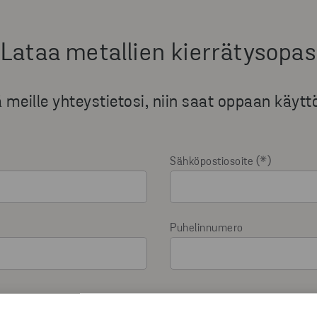
Lataa metallien kierrätysopas
 meille yhteystietosi, niin saat oppaan käytt
Sähköpostiosoite
Puhelinnumero