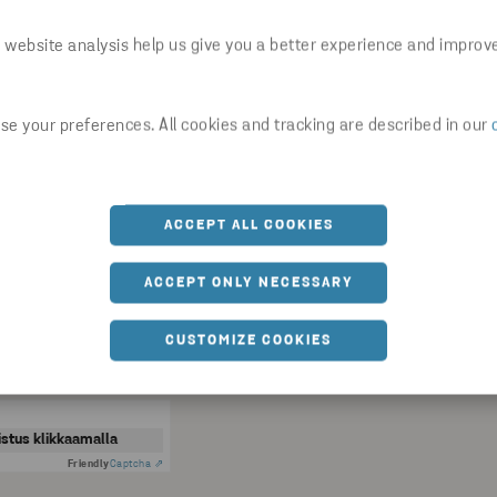
 website analysis help us give you a better experience and improv
e your preferences. All cookies and tracking are described in our
ääset myös mukaan uutiskirjeen jakelulistallemme. Voit 
ACCEPT ALL COOKIES
essä olevan poistumislinkin kautta.
ACCEPT ONLY NECESSARY
 Metall Groupin digitaalisiin kanaviin, annat suostumuksen henkilö
enkilötietojen käsittelyyn
-sivulla kuvatulla tavalla.
CUSTOMIZE COOKIES
itut ehdot
istus klikkaamalla
Friendly
Captcha ⇗