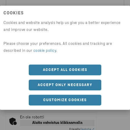
COOKIES
Viestini
Cookies and website analysis help us give you a better experience
and improve our website.
Please choose your preferences. All cookies and tracking are
described in our
cookie policy
.
LÄHETÄ
ACCEPT ALL COOKIES
Rekisteröitymällä Stena Metall Groupin digitaalisiin kanaviin,
annat suostumuksen henkilötietojesi käsittelyyn
Suostumus
ACCEPT ONLY NECESSARY
henkilötietojen käsittelyyn
-sivulla kuvatulla tavalla.
Hyväksyn yllä mainitut ehdot
CUSTOMIZE COOKIES
En ole robotti
Aloita vahvistus klikkaamalla
Friendly
Captcha ⇗