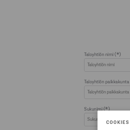
Taloyhtiön nimi
Taloyhtiön paikkakunta
Sukunimi
COOKIES