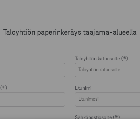
Taloyhtiön paperinkeräys taajama-alueella
Taloyhtiön katuosoite
Etunimi
Sähköpostiosoite