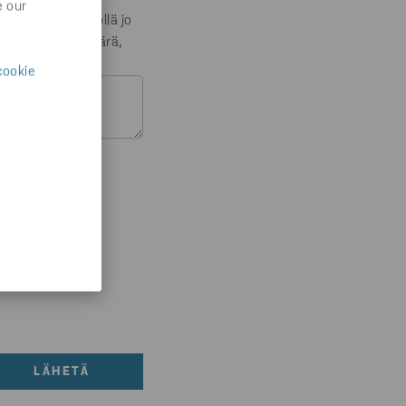
e our
 (onko taloyhtiöllä jo
iön huoneistomäärä,
cookie
tietojesi
LÄHETÄ