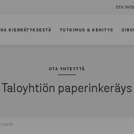
OTA YHT
TOA KIERRÄTYKSESTÄ
TUTKIMUS & KEHITYS
CIRC
OTA YHTEYTTÄ
Taloyhtiön paperinkeräys
PYYNTÖ