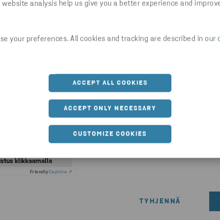
 website analysis help us give you a better experience and improv
ne paperinkeräyksestä - isännöintitoimiston nimi, keräysväline tarve
, minkäkokoinen vai vuokrataanko keräysväline), asunto-osakeyht
n tyhjennysrytmi.
e your preferences. All cookies and tracking are described in our
ACCEPT ALL COOKIES
 Metall Groupin digitaalisiin kanaviin, annat suostumuksen henkilö
enkilötietojen käsittelyyn
-sivulla kuvatulla tavalla.
ACCEPT ONLY NECESSARY
itut ehdot
CUSTOMIZE COOKIES
istus klikkaamalla
Friendly
Captcha ⇗