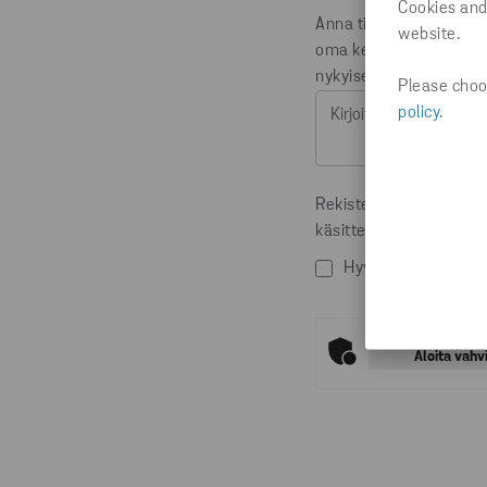
Cookies and
Anna tietoja taloyhtiön
website.
oma keräyspaperiastia
nykyisen keräysvälinee
Please choos
policy
.
Rekisteröitymällä Stena
käsittelyyn
Suostumus h
Hyväksyn yllä main
En ole robotti
Aloita vahv