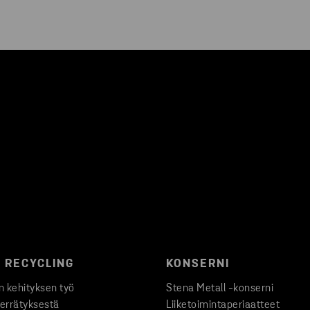
 RECYCLING
KONSERNI
 kehityksen työ
Stena Metall -konserni
ierrätyksestä
Liiketoimintaperiaatteet