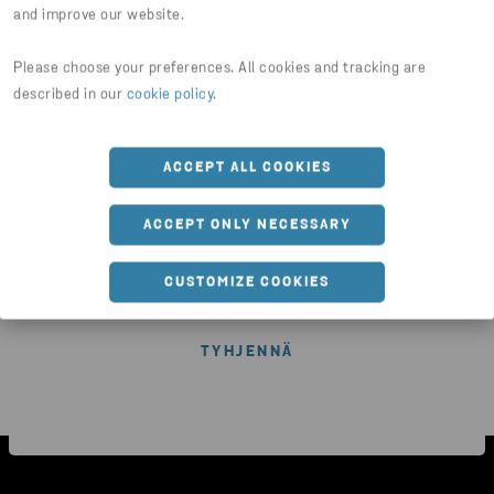
and improve our website.
LÄHETÄ
Please choose your preferences. All cookies and tracking are
Rekisteröitymällä Stena Metall Groupin digitaalisiin kanaviin,
described in our
cookie policy
.
annat suostumuksen henkilötietojesi käsittelyyn
Suostumus
henkilötietojen käsittelyyn
-sivulla kuvatulla tavalla.
ACCEPT ALL COOKIES
Hyväksyn yllä mainitut ehdot
ACCEPT ONLY NECESSARY
En ole robotti
Aloita vahvistus klikkaamalla
CUSTOMIZE COOKIES
Friendly
Captcha ⇗