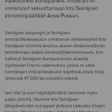
valikoituneet kumppaniksi. Yhteistyö on
PYYDÄ TARJOUS
onnistunut vakuuttamaan Into Seinäjoen
kiinteistöpäällikkö Anssi Puskan.
Seinäjoen kaupungin ja Seinäjoen
ammattikorkeakoulun omistaman elinkeinoyhtiö Into
Seinäjoen toiminta koostuu alueen elinkeinoelämän
kehittämisen lisäksi kiinteistöliiketoiminnasta. Into
hallinnoi Seinäjoen Kampusrannan alueella
sijaitsevan Framin rakennuksia, joissa on sekä
toimistojen että korkeakoulun käytössä olevia tiloja
yhteensä 47 000 kerrosneliön edestä.
Isot tilat ja suuri käyttäjämäärä tuottavat myös
paljon jätettä. Olemme Into Seinäjoen
jätepalveluiden kumppani yhdessä Lakeuden Etapin