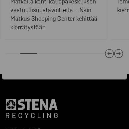
Matkalla kohti kauppakeskuksen
Teme
vastuullisuustavoitteita – Näin
kier
Matkus Shopping Center kehittää
kierrätystään