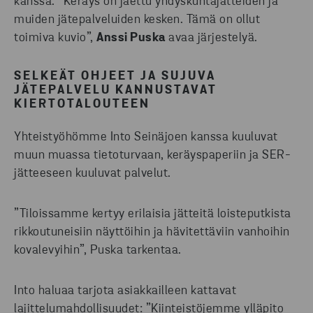
kanssa. ”Keräys on jaettu yhdyskuntajätteiden ja
muiden jätepalveluiden kesken. Tämä on ollut
toimiva kuvio”,
Anssi Puska
avaa järjestelyä.
SELKEÄT OHJEET JA SUJUVA
JÄTEPALVELU KANNUSTAVAT
KIERTOTALOUTEEN
Yhteistyöhömme Into Seinäjoen kanssa kuuluvat
muun muassa tietoturvaan, keräyspaperiin ja SER-
jätteeseen kuuluvat palvelut.
”Tiloissamme kertyy erilaisia jätteitä loisteputkista
rikkoutuneisiin näyttöihin ja hävitettäviin vanhoihin
kovalevyihin”, Puska tarkentaa.
Into haluaa tarjota asiakkailleen kattavat
lajittelumahdollisuudet: ”Kiinteistöjemme ylläpito