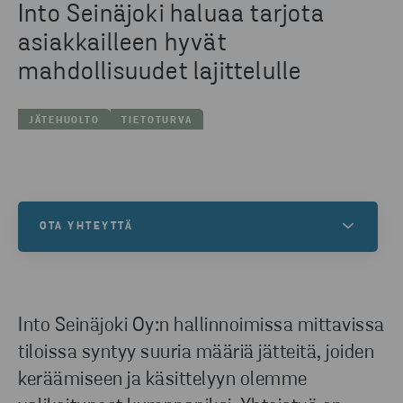
Into Seinäjoki haluaa tarjota
asiakkailleen hyvät
mahdollisuudet lajittelulle
JÄTEHUOLTO
TIETOTURVA
OTA YHTEYTTÄ
Kaipaako sinunkin yrityksesi osaavaa ja joustavaa
jätehuoltokumppania? Ota yhteyttä ja mietitään
teille sopiva kokonaisuus asiantuntijoidemme
Into Seinäjoki Oy:n hallinnoimissa mittavissa
johdolla!
tiloissa syntyy suuria määriä jätteitä, joiden
keräämiseen ja käsittelyyn olemme