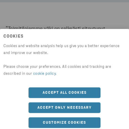
”Toimitilojemme väki on selkeästi sitoutunut
lajitteluun, kun jätehuoltopalvelut on suunniteltu ja
COOKIES
toteutettu hyvin. Erillistä vakuuttelua ei enää
Cookies and website analysis help us give you a better experience
kaivata”, Puska iloitsee.
and improve our website.
Please choose your preferences. All cookies and tracking are
Puskan mukaan olemme onnistuneet suunnittelussa
described in our
cookie policy
.
hyvin, ja erityistä kiitosta saa jätehuoneen selkeät
lajittelukyltit. Jätteiden lajittelusta on Framilla
haluttu tehdä mahdollisimman selkeää ja siistiä.
ACCEPT ALL COOKIES
Kesällä 2021 alkanut yhteistyö on ollut paljolti
ACCEPT ONLY NECESSARY
asiakaspäällikkö
Jussi Niskalan
hoidossa.
Jätehuollosta vastaava Puska on ollut
CUSTOMIZE COOKIES