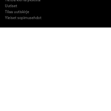
Tietoa kierrätyksestä
Uutiset
Tilaa uutiskirje
Yleiset sopimusehdot
KONSERNI
Stena Metall -konserni
Liiketoimintaperiaatteet
Väärinkäytösten ilmianto
YHTEYSTIEDOT
Etsi lähin Stena
Ota yhteyttä
Medialle