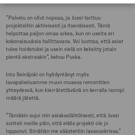
toimintatapaan tyytyväinen.
”Palvelu on ollut nopeaa, ja Jussi tarttuu
projekteihin aktiivisesti ja itsenäisesti. Tämä
helpottaa paljon omaa arkea, kun on useita eri
kokonaisuuksia hallittavana. Voi luottaa, että asiat
tulee hoidetuksi ja usein vielä on keksitty jotain
pientä ekstraakin”, kehuu Puska.
Into Seinäjoki on hyödyntänyt myös
lavapalveluamme muun muassa remonttien
yhteydessä, kun kierrätettävänä on kerralla isompi
määrä jätettä.
”Tämäkin sujui niin asiakaslähtöisesti, että Jussi
soitteli meille päin, että eikös projekti ole jo
loppunut. Siinähän me säästettiin lavavuokrissa.”