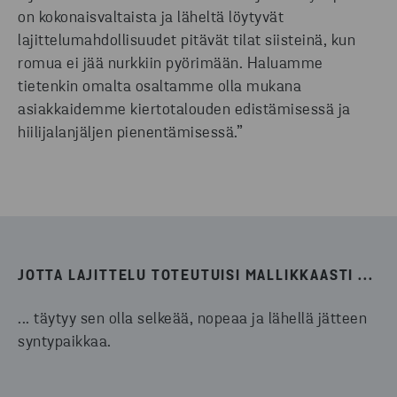
on kokonaisvaltaista ja läheltä löytyvät
lajittelumahdollisuudet pitävät tilat siisteinä, kun
romua ei jää nurkkiin pyörimään. Haluamme
tietenkin omalta osaltamme olla mukana
asiakkaidemme kiertotalouden edistämisessä ja
hiilijalanjäljen pienentämisessä.”
JOTTA LAJITTELU TOTEUTUISI MALLIKKAASTI ...
... täytyy sen olla selkeää, nopeaa ja lähellä jätteen
syntypaikkaa.