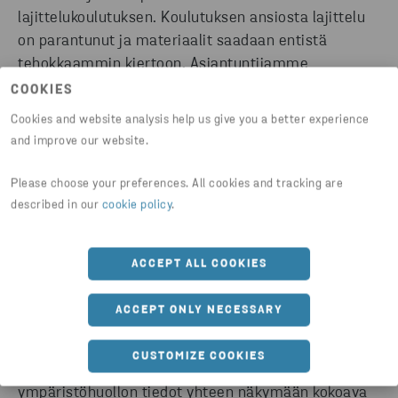
lajittelukoulutuksen. Koulutuksen ansiosta lajittelu
on parantunut ja materiaalit saadaan entistä
tehokkaammin kiertoon. Asiantuntijamme
suosituksesta Stalalle löytyi myös sopiva
COOKIES
muovipuristin.
Cookies and website analysis help us give you a better experience
and improve our website.
”Lajittelukoulutuksessa ja tehdaskierroksella
asiantuntija näytti, miten erilaiset jätejakeet tulee
Please choose your preferences. All cookies and tracking are
described in our
cookie policy
.
lajitella. Saimme konkreettisia esimerkkejä lajittelun
parantamiseksi”, Valjakka kertoo.
ACCEPT ALL COOKIES
YMPÄRISTÖVAIKUTUSTEN RAPORTOINTI
HELPOTTUI
ACCEPT ONLY NECESSARY
Yrityksen toiminnan ympäristövaikutusten
CUSTOMIZE COOKIES
raportointia Stalalla on helpottanut
ympäristöhuollon tiedot yhteen näkymään kokoava