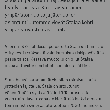
Stala on parantanut lajittelua ja materiaalien
hyödyntämistä. Kokonaisvaltainen
LUE LISÄÄ
ympäristönhuolto ja jätehuollon
asiantuntijuutemme vievät Stalaa kohti
ympäristövastuutavoitteita.
Vuonna 1972 Lahdessa perustettu Stala on tunnettu
erityisesti teräksestä valmistetuista tiskipöydistä ja
pesualtaista. Kestävä muotoilu on ollut Stalaa
ohjaava tavoite sen toiminnan alusta lähtien.
Stala halusi parantaa jätehuollon toimivuutta ja
jätteiden lajittelua. Stala on sitoutunut
vähentämään syntyvää jätettä 10 prosenttia
vuosittain. Tavoitteena on kierrättää kaikki omasta
toiminnasta syntyvä jäte vuoteen 2030 mennessä.