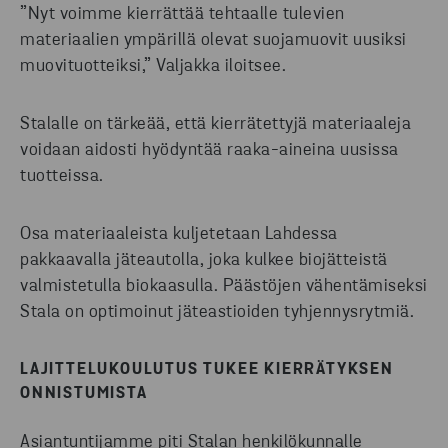
”Nyt voimme kierrättää tehtaalle tulevien
materiaalien ympärillä olevat suojamuovit uusiksi
muovituotteiksi,” Valjakka iloitsee.
Stalalle on tärkeää, että kierrätettyjä materiaaleja
voidaan aidosti hyödyntää raaka-aineina uusissa
tuotteissa.
Osa materiaaleista kuljetetaan Lahdessa
pakkaavalla jäteautolla, joka kulkee biojätteistä
valmistetulla biokaasulla. Päästöjen vähentämiseksi
Stala on optimoinut jäteastioiden tyhjennysrytmiä.
LAJITTELUKOULUTUS TUKEE KIERRÄTYKSEN
ONNISTUMISTA
Asiantuntijamme piti Stalan henkilökunnalle