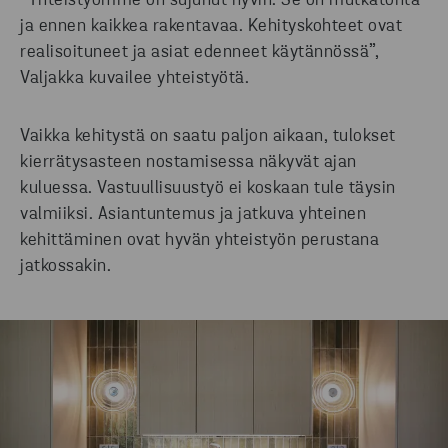
”Yhteistyömme on sujunut hyvin. Se on mutkatonta
ja ennen kaikkea rakentavaa. Kehityskohteet ovat
realisoituneet ja asiat edenneet käytännössä”,
Valjakka kuvailee yhteistyötä.
Vaikka kehitystä on saatu paljon aikaan, tulokset
kierrätysasteen nostamisessa näkyvät ajan
kuluessa. Vastuullisuustyö ei koskaan tule täysin
valmiiksi. Asiantuntemus ja jatkuva yhteinen
kehittäminen ovat hyvän yhteistyön perustana
jatkossakin.