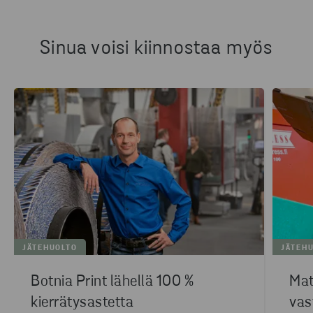
Sinua voisi kiinnostaa myös
JÄTEHUOLTO
JÄTEH
Botnia Print lähellä 100 %
Mat
kierrätysastetta
vas