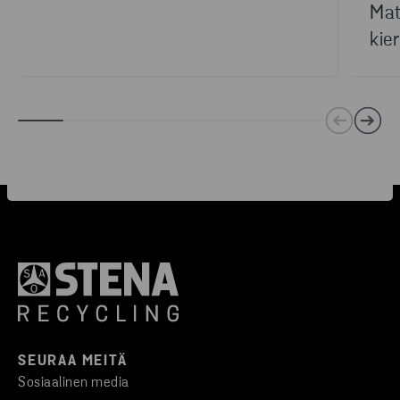
Mat
kie
SEURAA MEITÄ
Sosiaalinen media