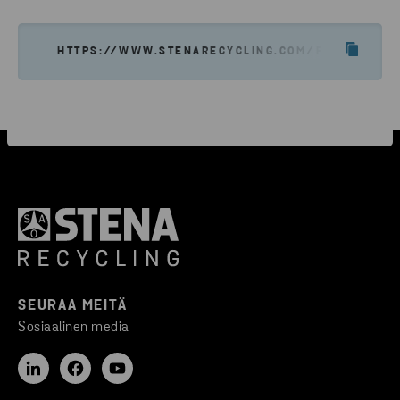
HTTPS://WWW.STENARECYCLING.COM/FI/UUTISET-T
SEURAA MEITÄ
Sosiaalinen media