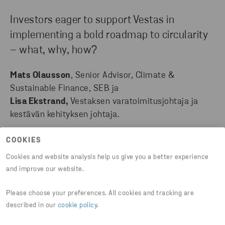
Investors eager to support Vestas in
implementing a bold roadmap to circularity
– what, why, how?
Mats Olausson
, Senior Advisor, Climate &
Sustainable Finance, SEB ja
Lisa Ekstrand,
Vestaksen varatoimitusjohtaja ja
kestävän kehityksen johtaja.
COOKIES
Life cycle thinking - a key mindset to create
Cookies and website analysis help us give you a better experience
and improve our website.
a more circular company
Please choose your preferences. All cookies and tracking are
Johan Lannering
, SKF:n kestävyysjohtaja
described in our
cookie policy
.