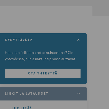
KYSYTTÄVÄÄ?
Haluatko lisätietoa ratkaisuistamme? Ole
yhteydessä, niin asiantuntijamme auttavat.
OTA YHTEYTTÄ
LINKIT JA LATAUKSET
LUE LISÄÄ