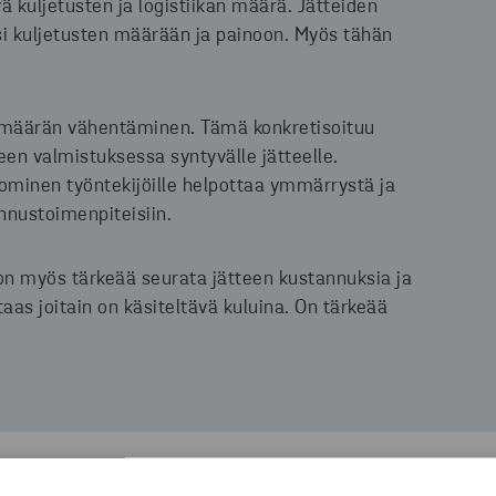
vä kuljetusten ja logistiikan määrä. Jätteiden
si kuljetusten määrään ja painoon. Myös tähän
aismäärän vähentäminen. Tämä konkretisoituu
en valmistuksessa syntyvälle jätteelle.
tominen työntekijöille helpottaa ymmärrystä ja
nnustoimenpiteisiin.
n myös tärkeää seurata jätteen kustannuksia ja
 taas joitain on käsiteltävä kuluina. On tärkeää