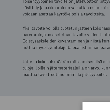
Toisentyyppinen tavoite on jätehuoltoon liitty
käsittely ja pakkaaminen vaikuttaa esimerkik
voidaan asettaa käyttökelpoisia tavoitteita.
Yksi tavoite voi olla tuotetun jätteen kokon
paremmin, kun asetetaan tavoite yhden tuotte
Edistysaskeleiden kuvantaminen ja niistä ker
auttaa myös työntekijöitä osallistumaan para
Jätteen kokonaismäärän mittaamisen lisäksi o
tuloja. Joillain jätemateriaaleilla on arvo, kun
asettaa tavoitteet molemmille jätetyypeille.