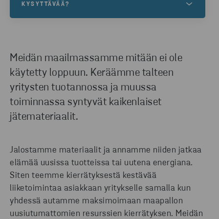
KYSYTTÄVÄÄ?
Haluatko lisätietoa ratkaisuistamme? Ole
yhteydessä, niin asiantuntijamme auttavat.
Meidän maailmassamme mitään ei ole
käytetty loppuun. Keräämme talteen
OTA YHTEYTTÄ
yritysten tuotannossa ja muussa
toiminnassa syntyvät kaikenlaiset
jätemateriaalit.
Jalostamme materiaalit ja annamme niiden jatkaa
elämää uusissa tuotteissa tai uutena energiana.
Siten teemme kierrätyksestä kestävää
liiketoimintaa asiakkaan yritykselle samalla kun
yhdessä autamme maksimoimaan maapallon
uusiutumattomien resurssien kierrätyksen. Meidän