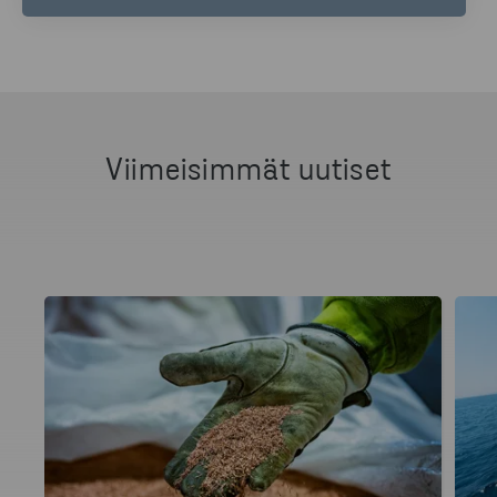
ANNA SUNDELL
HEAD OF SUSTAINABILITY, BRAND & COMMUNICATIONS,
STENA METALL GROUP
PUHELIN
+46 (0)10-4451934
Viimeisimmät uutiset
LÄHETÄ SÄHKÖPOSTIA