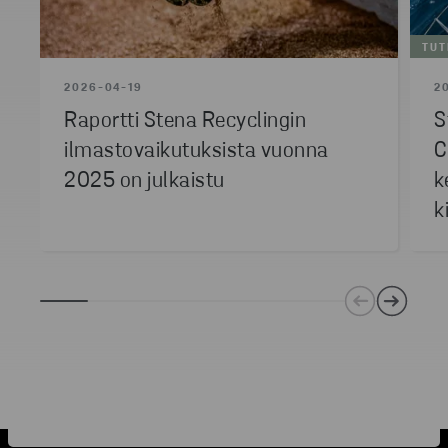
TUT
2026-04-19
2
Raportti Stena Recyclingin
S
ilmastovaikutuksista vuonna
C
2025 on julkaistu
k
k