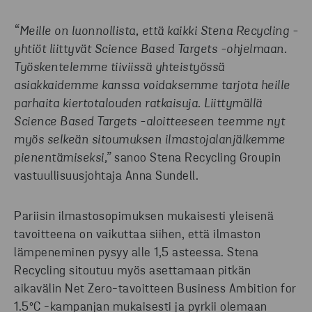
“Meille on luonnollista, että kaikki Stena Recycling -
yhtiöt liittyvät Science Based Targets -ohjelmaan.
Työskentelemme tiiviissä yhteistyössä
asiakkaidemme kanssa voidaksemme tarjota heille
parhaita kiertotalouden ratkaisuja.
Liittymällä
Science Based Targets -aloitteeseen teemme nyt
myös selkeän sitoumuksen ilmastojalanjälkemme
pienentämiseksi,”
sanoo Stena Recycling Groupin
vastuullisuusjohtaja Anna Sundell.
Pariisin ilmastosopimuksen mukaisesti yleisenä
tavoitteena on vaikuttaa siihen, että ilmaston
lämpeneminen pysyy alle 1,5 asteessa. Stena
Recycling sitoutuu myös asettamaan pitkän
aikavälin Net Zero-tavoitteen Business Ambition for
1.5°C -kampanjan mukaisesti ja pyrkii olemaan