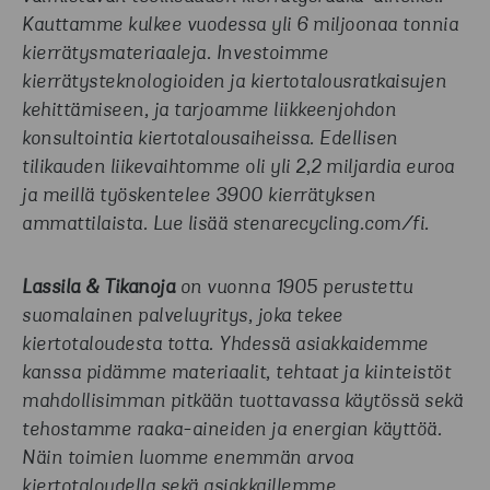
Kauttamme kulkee vuodessa yli 6 miljoonaa tonnia
kierrätysmateriaaleja. Investoimme
kierrätysteknologioiden ja kiertotalousratkaisujen
kehittämiseen, ja tarjoamme liikkeenjohdon
konsultointia kiertotalousaiheissa. Edellisen
tilikauden liikevaihtomme oli yli 2,2 miljardia euroa
ja meillä työskentelee 3900 kierrätyksen
ammattilaista. Lue lisää stenarecycling.com/fi.
Lassila & Tikanoja
on vuonna 1905 perustettu
suomalainen palveluyritys, joka tekee
kiertotaloudesta totta. Yhdessä asiakkaidemme
kanssa pidämme materiaalit, tehtaat ja kiinteistöt
mahdollisimman pitkään tuottavassa käytössä sekä
tehostamme raaka-aineiden ja energian käyttöä.
Näin toimien luomme enemmän arvoa
kiertotaloudella sekä asiakkaillemme,