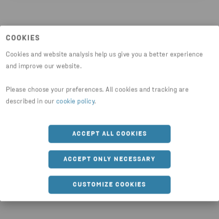
Stena Recycling Oy
Timo Jussila, tuotantojohtaja
p. 040 521 1690
COOKIES
Cookies and website analysis help us give you a better experience
Lassila & Tikanoja Oyj
Jaa artikkeli
and improve our website.
Antti Tekoniemi, liiketoimintapäällikkö
kuormalavaliiketoiminta
Please choose your preferences. All cookies and tracking are
p. 040 588 7772
HTTPS://WWW.STENARECYCLING.COM/FI/UUTISET-T
described in our
cookie policy
.
ACCEPT ALL COOKIES
ACCEPT ONLY NECESSARY
Viimeisimmät uutiset
CUSTOMIZE COOKIES