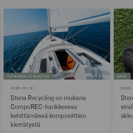
TUTKIMUS JA KEHITYS
AKUT
2026-01-12
2026-
Stena Recycling on mukana
Sten
CompoREC-hankkeessa
vira
kehittämässä komposiittien
akku
kierrätystä