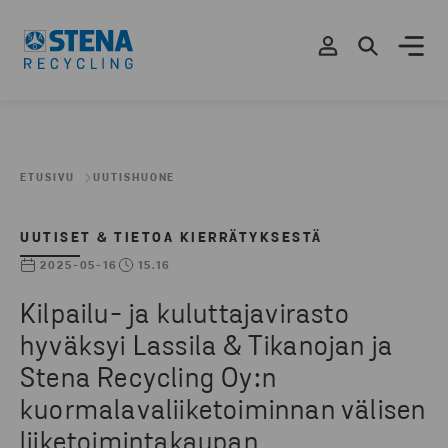
ETUSIVU
UUTISHUONE
UUTISET & TIETOA KIERRÄTYKSESTÄ
2025-05-16
15.16
Kilpailu- ja kuluttajavirasto
hyväksyi Lassila & Tikanojan ja
Stena Recycling Oy:n
kuormalavaliiketoiminnan välisen
liiketoimintakaupan