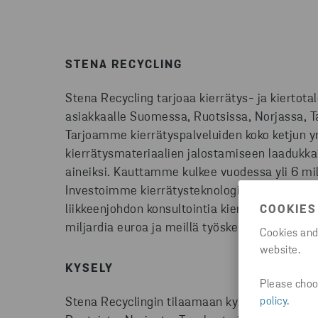
STENA RECYCLING
Stena Recycling tarjoaa kierrätys- ja kiertotal
asiakkaalle Suomessa, Ruotsissa, Norjassa, Ta
Tarjoamme kierrätyspalveluiden koko ketjun yri
kierrätysmateriaalien jalostamiseen laadukka
aineiksi. Kauttamme kulkee vuodessa yli 6 mil
Investoimme kierrätysteknologioiden ja kiert
liikkeenjohdon konsultointia kiertotalousaiheis
COOKIES
miljardia euroa ja meillä työskentelee 3500 k
Cookies and
website.
KYSELY
Please choos
policy
.
Stena
Recyclingin
tilaamaan kyselyyn osallis