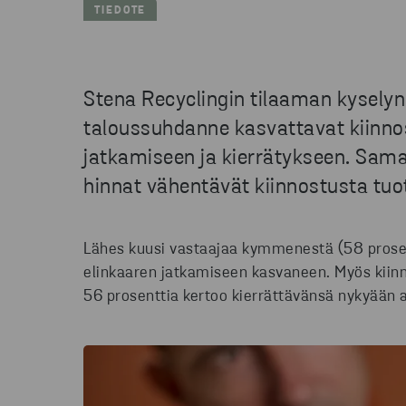
TIEDOTE
Stena Recyclingin tilaaman kysel
taloussuhdanne kasvattavat kiinnos
jatkamiseen ja kierrätykseen. Sama
hinnat vähentävät kiinnostusta tuo
Lähes kuusi vastaajaa kymmenestä (58 prosen
elinkaaren jatkamiseen kasvaneen. Myös kiinn
56 prosenttia kertoo kierrättävänsä nykyää