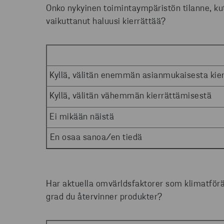
Onko nykyinen toimintaympäristön tilanne, k
vaikuttanut haluusi kierrättää?
Kyllä, välitän enemmän asianmukaisesta kie
Kyllä, välitän vähemmän kierrättämisestä
Ei mikään näistä
En osaa sanoa/en tiedä
Har aktuella omvärldsfaktorer som klimatförän
grad du återvinner produkter?