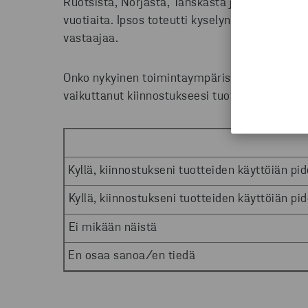
Ruotsista, Norjasta, Tanskasta ja Puolasta. V
vuotiaita.
Ipsos
toteutti kyselyn toukokuussa 
vastaajaa
.
Onko nykyinen toimintaympäristön tilanne, k
vaikuttanut kiinnostukseesi tuotteiden käytt
Kyllä, kiinnostukseni tuotteiden käyttöiän p
Kyllä, kiinnostukseni tuotteiden käyttöiän 
Ei mikään näistä
En osaa sanoa/en tiedä