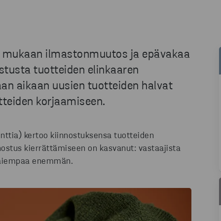
yn mukaan ilmastonmuutos ja epävakaa
tusta tuotteiden elinkaaren
an aikaan uusien tuotteiden halvat
tteiden korjaamiseen.
ttia) kertoo kiinnostuksensa tuotteiden
ostus kierrättämiseen on kasvanut: vastaajista
n aiempaa enemmän.