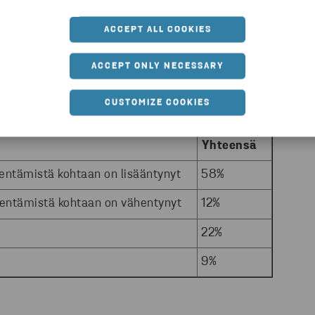
astaajat olivat iältään 18–65-
2024. Suomesta kyselyyn osallistui 1 000
ACCEPT ALL COOKIES
ACCEPT ONLY NECESSARY
uten ilmastonmuutos, sodat ja taloussuhdanne,
öiän pidentämiseen?
CUSTOMIZE COOKIES
Yhteensä
identämistä kohtaan on lisääntynyt
58%
pidentämistä kohtaan on vähentynyt
12%
22%
9%