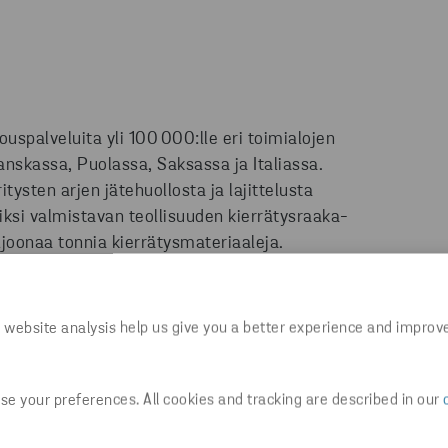
ouspalveluita yli 100 000:lle eri toimialojen
nskassa, Puolassa, Saksassa ja Italiassa.
tysten arjen jätehuollosta ja lajittelusta
iksi valmistavan teollisuuden kierrätysraaka-
joonaa tonnia kierrätysmateriaaleja.
otalousratkaisujen kehittämiseen, ja tarjoamme
sa. Edellisen tilikauden liikevaihtomme oli yli 2
ierrätyksen ammattilaista.
 website analysis help us give you a better experience and improv
e your preferences. All cookies and tracking are described in our
tui yhteensä 5000 kuluttajaa Suomesta,