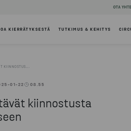
OTA YHT
TOA KIERRÄTYKSESTÄ
TUTKIMUS & KEHITYS
CIRC
T KIINNOSTUS...
025-01-22
08.55
tävät kiinnostusta
seen