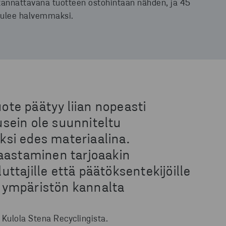
 kannattavana tuotteen ostohintaan nähden, ja 45
tulee halvemmaksi.
uote päätyy liian nopeasti
 usein ole suunniteltu
äksi edes materiaalina.
haastaminen tarjoaakin
luttajille että päätöksentekijöille
on ympäristön kannalta
 Kulola Stena Recyclingista.