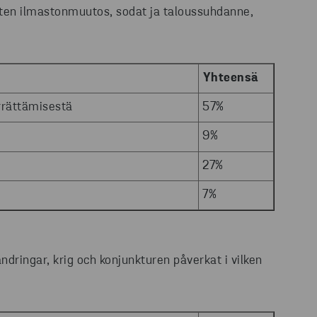
uten ilmastonmuutos, sodat ja taloussuhdanne,
Yhteensä
rrättämisestä
57%
9%
27%
7%
dringar, krig och konjunkturen påverkat i vilken