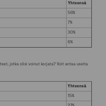
Yhteensä
56%
7%
30%
6%
eet, jotka olisi voinut korjata? Voit antaa useita
Yhteensä
15%
27%