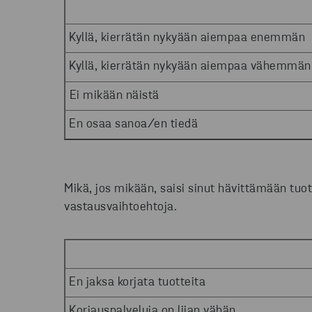
Kyllä, kierrätän nykyään aiempaa enemmän
Kyllä, kierrätän nykyään aiempaa vähemmän
Ei mikään näistä
En osaa sanoa/en tiedä
Mikä, jos mikään, saisi sinut hävittämään tuott
vastausvaihtoehtoja.
En jaksa korjata tuotteita
Korjauspalveluja on liian vähän