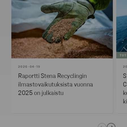
TUT
2026-04-19
2
Raportti Stena Recyclingin
S
ilmastovaikutuksista vuonna
C
2025 on julkaistu
k
k