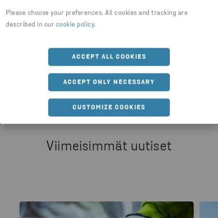
PAPERIN KIERRÄTYS
Please choose your preferences. All cookies and tracking are
described in our
cookie policy
.
Jaa artikkeli
ACCEPT ALL COOKIES
HTTPS://WWW.STENARECYCLING.COM/FI/UUTISET-
ACCEPT ONLY NECESSARY
CUSTOMIZE COOKIES
Viimeisimmät uutiset