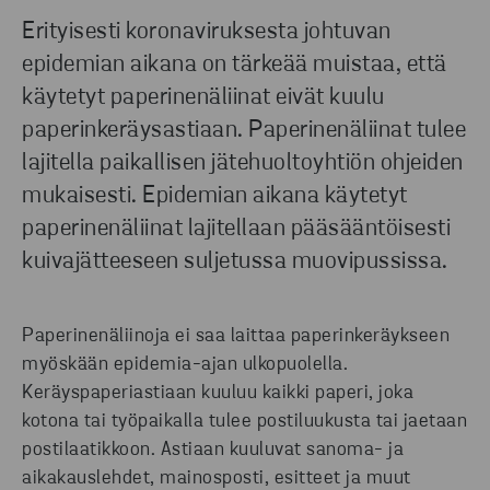
Erityisesti koronaviruksesta johtuvan
epidemian aikana on tärkeää muistaa, että
käytetyt paperinenäliinat eivät kuulu
paperinkeräysastiaan. Paperinenäliinat tulee
lajitella paikallisen jätehuoltoyhtiön ohjeiden
mukaisesti. Epidemian aikana käytetyt
paperinenäliinat lajitellaan pääsääntöisesti
kuivajätteeseen suljetussa muovipussissa.
Paperinenäliinoja ei saa laittaa paperinkeräykseen
myöskään epidemia-ajan ulkopuolella.
Keräyspaperiastiaan kuuluu kaikki paperi, joka
kotona tai työpaikalla tulee postiluukusta tai jaetaan
postilaatikkoon. Astiaan kuuluvat sanoma- ja
aikakauslehdet, mainosposti, esitteet ja muut