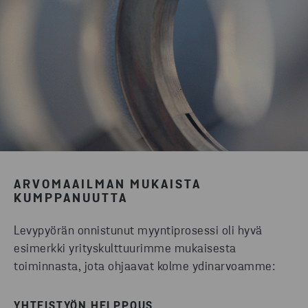
ARVOMAAILMAN MUKAISTA
KUMPPANUUTTA
Levypyörän onnistunut myyntiprosessi oli hyvä
esimerkki yrityskulttuurimme mukaisesta
toiminnasta, jota ohjaavat kolme ydinarvoamme:
YHTEISTYÖN HELPPOUS