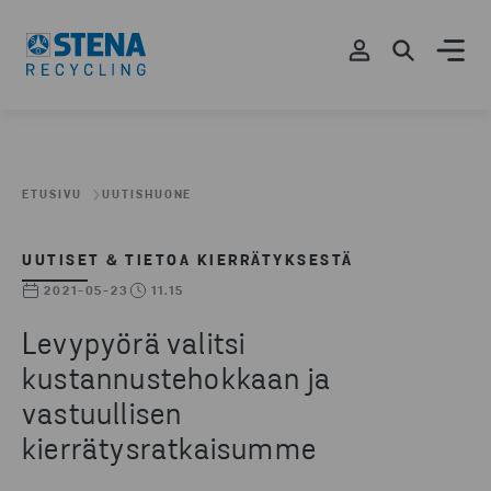
ETUSIVU
UUTISHUONE
UUTISET & TIETOA KIERRÄTYKSESTÄ
2021-05-23
11.15
Levypyörä valitsi
kustannustehokkaan ja
vastuullisen
kierrätysratkaisumme