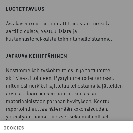
LUOTETTAVUUS
Asiakas vakuuttui ammattitaidostamme sekä
sertifioiduista, vastuullisista ja
kustannustehokkaista toimintamalleistamme.
JATKUVA KEHITTÄMINEN
Nostimme kehityskohteita esiin ja tartuimme
aktiivisesti toimeen. Pystyimme todentamaan,
miten esimerkiksi lajittelua tehostamalla jätteiden
arvo saadaan nousemaan ja asiakas saa
materiaaleistaan parhaan hyvityksen. Koottu
raportointi auttaa näkemään kokonaisuuden,
yhteistyön tuomat tulokset sekä mahdolliset
kehityskohteet.
COOKIES