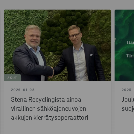
AKUT
2026-01-08
2025-
Stena Recyclingista ainoa
Joul
virallinen sähköajoneuvojen
suoj
akkujen kierrätysoperaattori