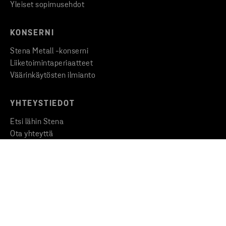
Yleiset sopimusehdot
KONSERNI
Stena Metall -konserni
Liiketoimintaperiaatteet
Väärinkäytösten ilmianto
YHTEYSTIEDOT
Etsi lähin Stena
Ota yhteyttä
Medialle
Copyright © 2026 Stena Metall AB
Privacy
Cookies