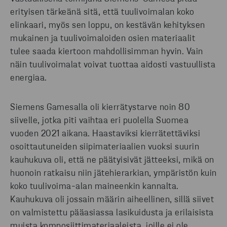
erityisen tärkeänä sitä, että tuulivoimalan koko
elinkaari, myös sen loppu, on kestävän kehityksen
mukainen ja tuulivoimaloiden osien materiaalit
tulee saada kiertoon mahdollisimman hyvin. Vain
näin tuulivoimalat voivat tuottaa aidosti vastuullista
energiaa.
Siemens Gamesalla oli kierrätystarve noin 80
siivelle, jotka piti vaihtaa eri puolella Suomea
vuoden 2021 aikana. Haastaviksi kierrätettäviksi
osoittautuneiden siipimateriaalien vuoksi suurin
kauhukuva oli, että ne päätyisivät jätteeksi, mikä on
huonoin ratkaisu niin jätehierarkian, ympäristön kuin
koko tuulivoima-alan maineenkin kannalta.
Kauhukuva oli jossain määrin aiheellinen, sillä siivet
on valmistettu pääasiassa lasikuidusta ja erilaisista
muista komposiittimateriaaleista, joille ei ole