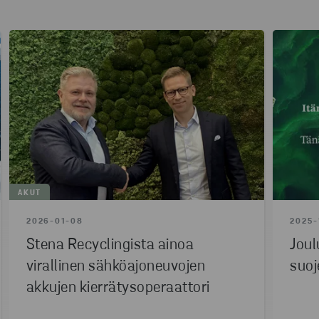
AKUT
2026-01-08
2025-
Stena Recyclingista ainoa
Joul
virallinen sähköajoneuvojen
suoj
akkujen kierrätysoperaattori