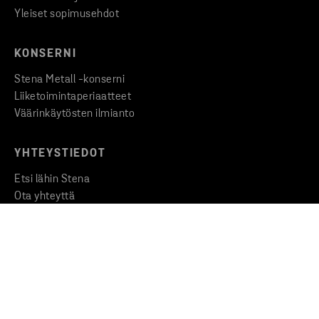
Yleiset sopimusehdot
KONSERNI
Stena Metall -konserni
Liiketoimintaperiaatteet
Väärinkäytösten ilmianto
YHTEYSTIEDOT
Etsi lähin Stena
Ota yhteyttä
Medialle
Copyright © 2026 Stena Metall AB
Privacy
Cookies