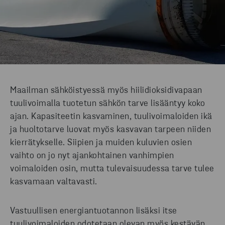
Maailman sähköistyessä myös hiilidioksidivapaan
tuulivoimalla tuotetun sähkön tarve lisääntyy koko
ajan. Kapasiteetin kasvaminen, tuulivoimaloiden ikä
ja huoltotarve luovat myös kasvavan tarpeen niiden
kierrätykselle. Siipien ja muiden kuluvien osien
vaihto on jo nyt ajankohtainen vanhimpien
voimaloiden osin, mutta tulevaisuudessa tarve tulee
kasvamaan valtavasti.
Vastuullisen energiantuotannon lisäksi itse
tuulivoimaloiden odotetaan olevan myös kestävän