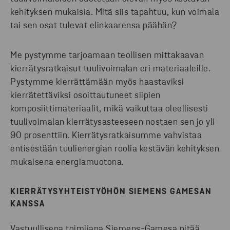
kehityksen mukaisia. Mitä siis tapahtuu, kun voimala
tai sen osat tulevat elinkaarensa päähän?
Me pystymme tarjoamaan teollisen mittakaavan
kierrätysratkaisut tuulivoimalan eri materiaaleille.
Pystymme kierrättämään myös haastaviksi
kierrätettäviksi osoittautuneet siipien
komposiittimateriaalit, mikä vaikuttaa oleellisesti
tuulivoimalan kierrätysasteeseen nostaen sen jo yli
90 prosenttiin. Kierrätysratkaisumme vahvistaa
entisestään tuulienergian roolia kestävän kehityksen
mukaisena energiamuotona.
KIERRÄTYSYHTEISTYÖHÖN SIEMENS GAMESAN
KANSSA
Vastuullisena toimijana Siemens-Gamesa pitää