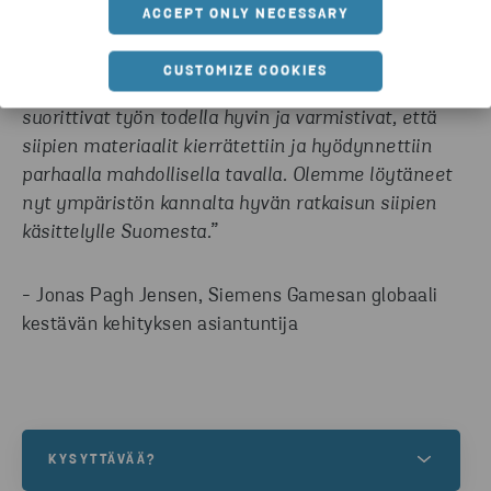
ACCEPT ONLY NECESSARY
“Stena Recycling on kumppanina tuonut lisäarvoa
CUSTOMIZE COOKIES
haasteelliseen siipien kierrätysprojektiimme. He
suorittivat työn todella hyvin ja varmistivat, että
siipien materiaalit kierrätettiin ja hyödynnettiin
parhaalla mahdollisella tavalla. Olemme löytäneet
nyt ympäristön kannalta hyvän ratkaisun siipien
käsittelylle Suomesta.”
- Jonas Pagh Jensen, Siemens Gamesan globaali
kestävän kehityksen asiantuntija
KYSYTTÄVÄÄ?