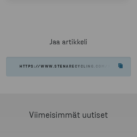
Haluatko lisätietoa ratkaisuistamme? Ole
yhteydessä, niin asiantuntijamme auttavat.
OTA YHTEYTTÄ
Jaa artikkeli
HTTPS://WWW.STENARECYCLING.COM/FI/UUTISET-
Viimeisimmät uutiset