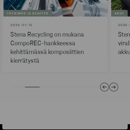
TUTKIMUS JA KEHITYS
AKUT
2026-01-12
2026-
Stena Recycling on mukana
Sten
CompoREC-hankkeessa
vira
kehittämässä komposiittien
akku
kierrätystä