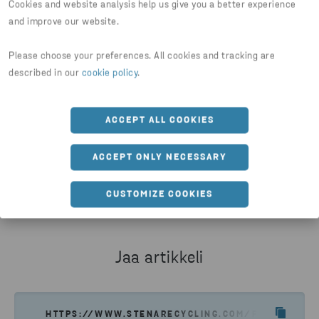
Cookies and website analysis help us give you a better experience
and improve our website.
Please choose your preferences. All cookies and tracking are
described in our
cookie policy
.
REKISTERÖIDY MUKAAN
ACCEPT ALL COOKIES
Voit rekisteröityä messuille mukaan oheisen
KATSO OHJELMA JA LUE LISÄTIETOJA
kutsun kautta ilmaiseksi.
MESSUISTA
ACCEPT ONLY NECESSARY
LUE LISÄÄ
REKISTERÖIDY
CUSTOMIZE COOKIES
Jaa artikkeli
HTTPS://WWW.STENARECYCLING.COM/FI/UUTISET-