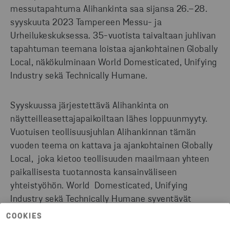
messutapahtuma Alihankinta saa sijansa 26.–28.
syyskuuta 2023 Tampereen Messu- ja
Urheilukeskuksessa. 35-vuotista taivaltaan juhlivan
tapahtuman teemana loistaa ajankohtainen Globally
Local, näkökulminaan World Domesticated, Unifying
Industry sekä Technically Humane.
Syyskuussa järjestettävä Alihankinta on
näytteilleasettajapaikoiltaan lähes loppuunmyyty.
Vuotuisen teollisuusjuhlan Alihankinnan tämän
vuoden teema on kattava ja ajankohtainen Globally
Local, joka kietoo teollisuuden maailmaan yhteen
paikallisesta tuotannosta kansainväliseen
yhteistyöhön. World Domesticated, Unifying
Industry sekä Technically Humane syventävät
näkökulmat puhuttelevaan teemaan.
COOKIES