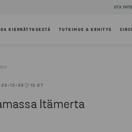
OTA YHT
TOA KIERRÄTYKSESTÄ
TUTKIMUS & KEHITYS
CIRC
2023
023-12-20
12.07
amassa Itämerta