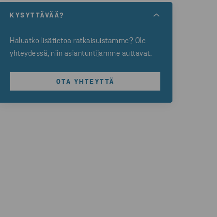
KYSYTTÄVÄÄ?
Haluatko lisätietoa ratkaisuistamme? Ole
yhteydessä, niin asiantuntijamme auttavat.
OTA YHTEYTTÄ