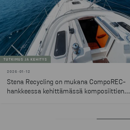
TUTKIMUS JA KEHITYS
2026-01-12
Stena Recycling on mukana CompoREC-
hankkeessa kehittämässä komposiittien
kierrätystä