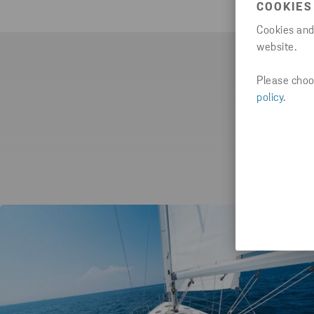
COOKIES
Cookies and
website.
Please choos
policy
.