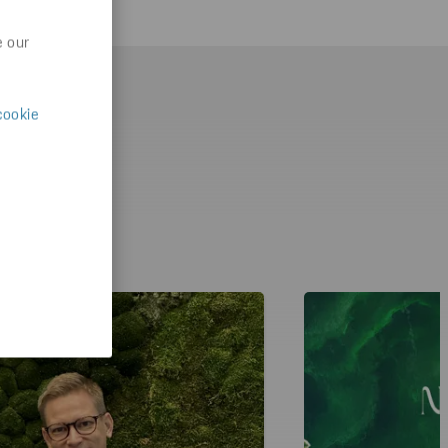
e our
cookie