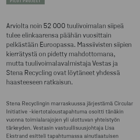
PILOT PROJECT
Arviolta noin 52 000 tuulivoimalan siipeä
tulee elinkaarensa päähän vuosittain
pelkästään Euroopassa. Massiivisten siipien
kierrätystä on pidetty mahdottomana,
mutta tuulivoimalavalmistaja Vestas ja
Stena Recycling ovat löytäneet yhdessä
haasteeseen ratkaisun.
Stena Recyclingin marraskuussa järjestämä Circular
Initiative -kiertotaloustapahtuma osoitti tänäkin
vuonna toimialarajojen yli ulottuvan yhteistyön
tärkeyden. Vestasin vastuullisuusjohtaja Lisa
Ekstrand esitteli tapahtumassa ainutlaatuisen