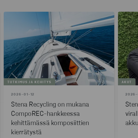
TUTKIMUS JA KEHITYS
AKUT
2026-01-12
2026-
Stena Recycling on mukana
Sten
CompoREC-hankkeessa
vira
kehittämässä komposiittien
akku
kierrätystä