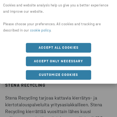
avoimuutta ja luottamusta kumppaneiden välillä.
Cookies and website analysis help us give you a better experience
Uskon, että pohjoismaisilla yrityksillä on
and improve our website.
mahdollisuus olla edelläkävijöitä, sillä meillä on
hyvä luottamus eri toimialojen välillä.”
Please choose your preferences. All cookies and tracking are
described in our
cookie policy
.
Henrik Grand Petersen, MD of Stena Recycling's
operations in Denmark.
ACCEPT ALL COOKIES
ACCEPT ONLY NECESSARY
CUSTOMIZE COOKIES
STENA RECYCLING
Stena Recycling tarjoaa kattavia kierrätys- ja
kiertotalouspalveluita yritysasiakkailleen. Stena
Recycling kierrättää vuosittain lähes kuusi