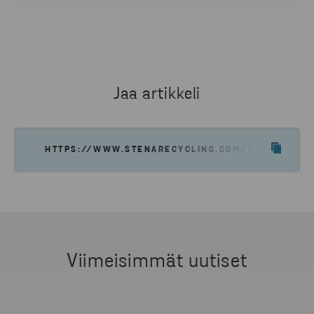
JESPER WALTERSSON
SENIOR COMMUNICATIONS MANAGER, STENA METALL
PUHELIN
+46 70 511 2670
Jaa artikkeli
LÄHETÄ SÄHKÖPOSTIA
HTTPS://WWW.STENARECYCLING.COM/FI/UUTISET-
Viimeisimmät uutiset