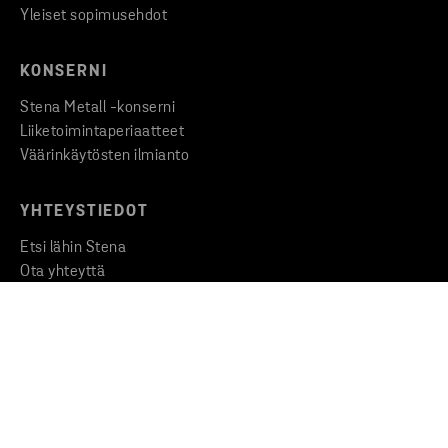
Yleiset sopimusehdot
KONSERNI
Stena Metall -konserni
Liiketoimintaperiaatteet
Väärinkäytösten ilmianto
YHTEYSTIEDOT
Etsi lähin Stena
Ota yhteyttä
Medialle
Copyright © 2026 Stena Metall AB
Privacy
Cookies