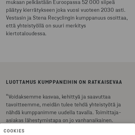
mukaan pelkästään Euroopassa 52 000 siipeä
päätyy kierrätykseen joka vuosi vuoteen 2030 asti.
Vestasin ja Stena Recyclingin kumppanuus osoittaa,
että yhteistyöllä on suuri merkitys
kiertotaloudessa.
LUOTTAMUS KUMPPANEIHIN ON RATKAISEVAA
“Voidaksemme kasvaa, kehittyä ja saavuttaa
tavoitteemme, meidän tulee tehdä yhteistyötä ja
nähdä kumppanimme uudella tavalla. Toimittaja-
asiakas lähestymistapa on jo vanhanaikainen.
Kiertotalous on kilpailuetu ja sen edistäminen vaatii
COOKIES