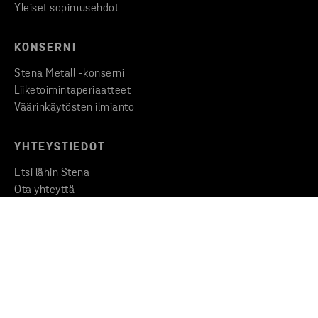
Yleiset sopimusehdot
KONSERNI
Stena Metall -konserni
Liiketoimintaperiaatteet
Väärinkäytösten ilmianto
YHTEYSTIEDOT
Etsi lähin Stena
Ota yhteyttä
Medialle
Copyright © 2026 Stena Metall AB
Privacy
Cookies