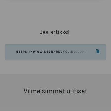
Tutustu tarkemmin yksikkömme toimintaan ja katso
ajo-ohjeet materiaalin toimitusta varten.
LUE LISÄÄ
Jaa artikkeli
HTTPS://WWW.STENARECYCLING.COM/FI/UUTISET
Viimeisimmät uutiset