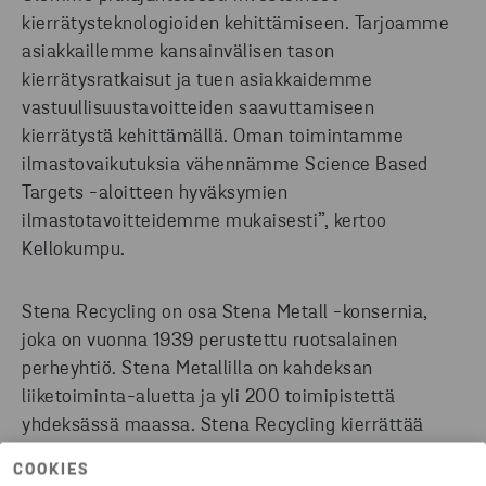
kierrätysteknologioiden kehittämiseen. Tarjoamme
asiakkaillemme kansainvälisen tason
kierrätysratkaisut ja tuen asiakkaidemme
vastuullisuustavoitteiden saavuttamiseen
kierrätystä kehittämällä. Oman toimintamme
ilmastovaikutuksia vähennämme Science Based
Targets -aloitteen hyväksymien
ilmastotavoitteidemme mukaisesti”, kertoo
Kellokumpu.
Stena Recycling on osa Stena Metall -konsernia,
joka on vuonna 1939 perustettu ruotsalainen
perheyhtiö. Stena Metallilla on kahdeksan
liiketoiminta-aluetta ja yli 200 toimipistettä
yhdeksässä maassa. Stena Recycling kierrättää
vuosittain lähes kuusi miljoonaa tonnia jätettä, joka
COOKIES
on peräisin yli 100 000:lta eri toimialojen