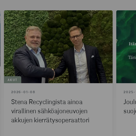
AKUT
2026-01-08
2025-
Stena Recyclingista ainoa
Joul
virallinen sähköajoneuvojen
suoj
akkujen kierrätysoperaattori