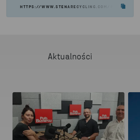
HTTPS://WWW.STENARECYCLING.COM/PL/AKTUALN
Aktualności