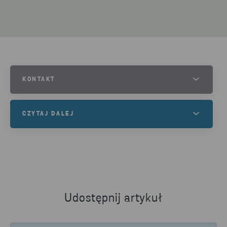
KONTAKT
MARTIN LEANDER
CZYTAJ DALEJ
HEAD OF BUSINESS AREA RAW MATERIAL STENA RECYCLING
TEL.:
Jeśli chcesz dowiedzieć się więcej o działaniach
+46 (0)10-445 2091
Stena Recycling w zakresie recyklingu plastiku,
ANDREAS MALMBERG
CZYTAJ DALEJ
CEO TRIOPLAST
Udostępnij artykuł
TEL.:
+46 (0)371-345 02