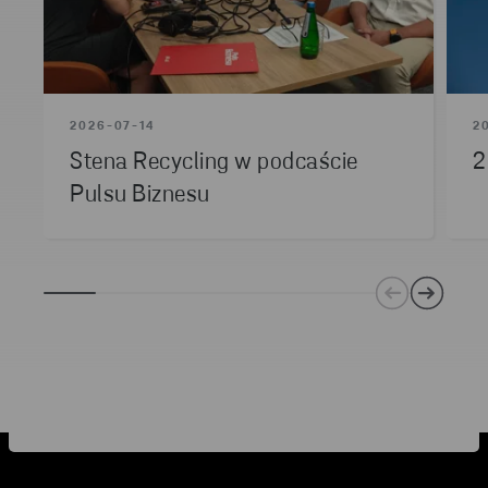
2026-07-14
2
Stena Recycling w podcaście
2
Pulsu Biznesu