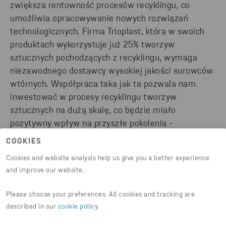
zwiększa rentowność procesów recyklingu, co
umożliwia opracowywanie nowych rozwiązań
technologicznych. Firma Trioplast, która w swoich
produktach wykorzystuje już 25% tworzyw
sztucznych pochodzących z recyklingu, wymaga
niezawodnego dostawcy wysokiej jakości surowców
wtórnych. Współpraca taka jak ta pozwala nam
inwestować w procesy recyklingu tworzyw
sztucznych na dużą skalę, co będzie miało
pozytywny wpływ na przyszłe pokolenia -
powiedział Kristofer Sundsgård.
COOKIES
Cookies and website analysis help us give you a better experience
and improve our website.
Please choose your preferences. All cookies and tracking are
described in our
cookie policy
.
FAKTY O TWORZYWACH SZTUCZNYCH