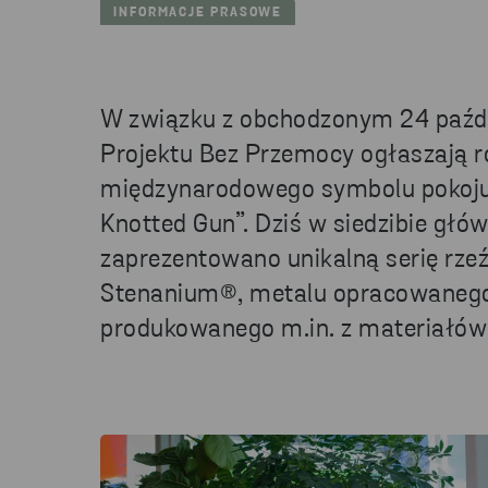
INFORMACJE PRASOWE
W związku z obchodzonym 24 paźdz
Projektu Bez Przemocy ogłaszają r
międzynarodowego symbolu pokoju 
Knotted Gun”. Dziś w siedzibie głó
zaprezentowano unikalną serię rze
Stenanium®, metalu opracowanego 
produkowanego m.in. z materiałów 