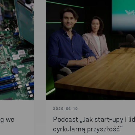
2026-06-19
ng we
Podcast „Jak start-upy i li
cyrkularną przyszłość”