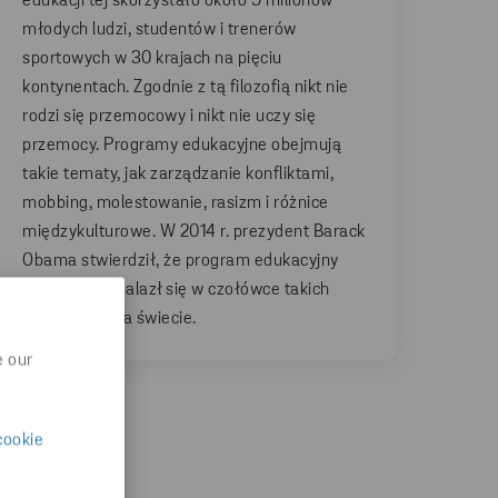
edukacji tej skorzystało około 9 milionów
młodych ludzi, studentów i trenerów
sportowych w 30 krajach na pięciu
kontynentach. Zgodnie z tą filozofią nikt nie
rodzi się przemocowy i nikt nie uczy się
przemocy. Programy edukacyjne obejmują
takie tematy, jak zarządzanie konfliktami,
mobbing, molestowanie, rasizm i różnice
międzykulturowe. W 2014 r. prezydent Barack
Obama stwierdził, że program edukacyjny
organizacji znalazł się w czołówce takich
programów na świecie.
e our
cookie