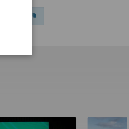
JE/AKTUALNOSCI/2020/STENA-I-FUNDACJA-PROJEKT