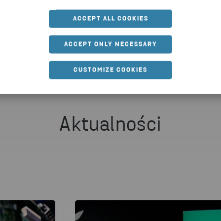
ACCEPT ALL COOKIES
W.STENARECYCLING.COM/PL/AKTUALNOCI-PUBLIKAC
ACCEPT ONLY NECESSARY
CUSTOMIZE COOKIES
Aktualności