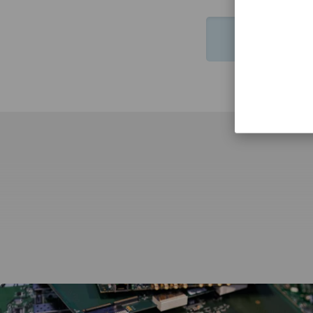
HTTPS://WW