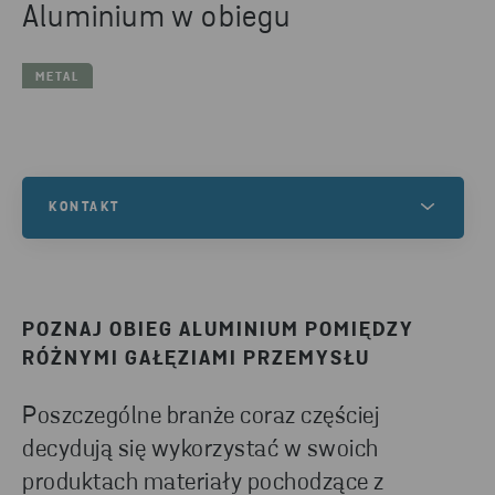
Aluminium w obiegu
METAL
KONTAKT
Skontaktuj się z nami, aby dowiedzieć się więcej na
ten temat lub zyskać wiedzę, w jaki sposób
możemy pomóc Twojej firmie w zakresie recyklingu.
POZNAJ OBIEG ALUMINIUM POMIĘDZY
RÓŻNYMI GAŁĘZIAMI PRZEMYSŁU
SKONTAKTUJ SIĘ Z NAMI
Poszczególne branże coraz częściej
decydują się wykorzystać w swoich
produktach materiały pochodzące z