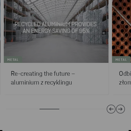
METAL
METAL
Re-creating the future –
Odbi
aluminium z recyklingu
zło