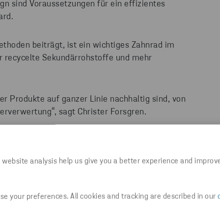
gn sind Voraussetzungen für ein effizientes
ard.
thoden beiträgt, ist ein wichtiges Zahnrad im
r recycelte Sekundärrohstoffe und mehr
er Produkte auf ganzer Linie nachhaltig sind, von
erverwertung“, sagt Christer Forsgren.
 website analysis help us give you a better experience and improv
LINGFORSCHUNG
e your preferences. All cookies and tracking are described in our
in der Forschung bei Stena Recycling. Er verfügt
hung und -industrie und hat gesehen, wie sie sich