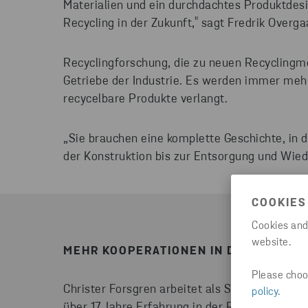
Materialien und ein durchdachtes Produktdesi
Recycling in der Zukunft," sagt Fredrik Overga
Recyclingforschung, die zu neuen Recyclingme
Getriebe der Industrie. Es werden immer meh
recycelbare Produkte verlangt.
„Sie brauchen eine komplette Geschichte, in d
der Konstruktion bis zur Entsorgung und Wied
COOKIES
Cookies and
website.
MEHR KOOPERATIONEN IN DER RECYC
Please choos
Christer Forsgren arbeitet als Senior Advisor 
policy
.
über 17 Jahre Erfahrung in der Recyclingforsc