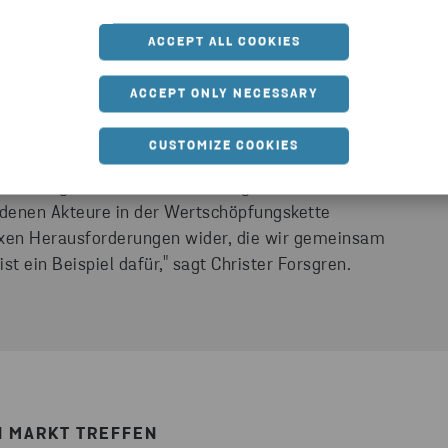
 internationalen Institution entwickelt hat. Und
ACCEPT ALL COOKIES
enden Einsicht in die Begrenztheit der Ressourcen
en und die Umweltzerstörung.
ACCEPT ONLY NECESSARY
 innen gerichtet. Es gab selten eine
CUSTOMIZE COOKIES
uzierenden Unternehmen. Und die Industrie
schaftung nur an die Minimierung der Kosten.
iedenen Akteure in der Wertschöpfungskette
xen Herausforderungen wider, die wir gemeinsam
t ein Beispiel dafür," sagt Christer Forsgren.
N MARKT TREFFEN