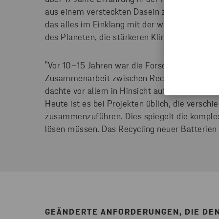
aus einem versteckten Dasein zu einer festen,
das alles im Einklang mit der weltweit wachs
des Planeten, die stärkeren Klimaauswirkung
"Vor 10–15 Jahren war die Forschung eher nach
Zusammenarbeit zwischen Recyclern und prod
dachte vor allem in Hinsicht auf Abfallbewirt
Heute ist es bei Projekten üblich, die versch
zusammenzuführen. Dies spiegelt die komple
lösen müssen. Das Recycling neuer Batterien is
GEÄNDERTE ANFORDERUNGEN, DIE DE