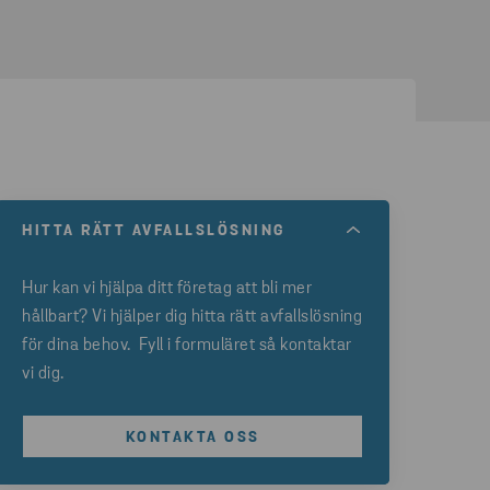
HITTA RÄTT AVFALLSLÖSNING
Hur kan vi hjälpa ditt företag att bli mer
hållbart? Vi hjälper dig hitta rätt avfallslösning
för dina behov. Fyll i formuläret så kontaktar
vi dig.
KONTAKTA OSS