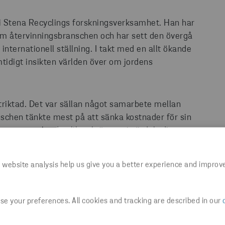
 i Stena Recyclings forskningsverksamhet. Han har
nom återvinningsbranschen och har sett den övergå
 internationell ställning. I takt med en allt ökande
tidigt insikten världen över om jordens
triktad. Det var sällan något samarbete mellan
nschen tänkte mest på att sänka kostnader för sin
kt som samlar de olika aktörerna i värdekedjan.
e lösa tillsammans. Den framväxande
äger Christer Forsgren.
 website analysis help us give you a better experience and improv
e your preferences. All cookies and tracking are described in our