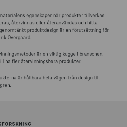
materialens egenskaper när produkter tillverkas
as, återvinnas eller återanvändas och hitta
h genomtänkt produktdesign är en förutsättning för
drik Overgaard.
rvinningsmetoder är en viktig kugge i branschen.
ll ha fler återvinningsbara produkter.
kterna är hållbara hela vägen från design till
sgren.
SFORSKNING