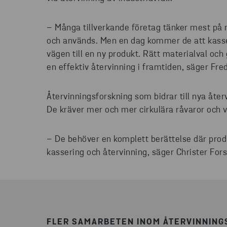
– Många tillverkande företag tänker mest på 
och används. Men en dag kommer de att kasser
vägen till en ny produkt. Rätt materialval oc
en effektiv återvinning i framtiden, säger Fre
Återvinningsforskning som bidrar till nya åte
De kräver mer och mer cirkulära råvaror och vi
– De behöver en komplett berättelse där produ
kassering och återvinning, säger Christer For
FLER SAMARBETEN INOM ÅTERVINNING