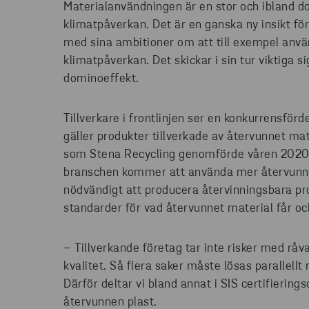
Materialanvändningen är en stor och ibland do
klimatpåverkan. Det är en ganska ny insikt för
med sina ambitioner om att till exempel anvä
klimatpåverkan. Det skickar i sin tur viktiga s
dominoeffekt.
Tillverkare i frontlinjen ser en konkurrensf
gäller produkter tillverkade av återvunnet mat
som Stena Recycling genomförde våren 2020, 
branschen kommer att använda mer återvunnet
nödvändigt att producera återvinningsbara pro
standarder för vad återvunnet material får och
– Tillverkande företag tar inte risker med rå
kvalitet. Så flera saker måste lösas parallell
Därför deltar vi bland annat i SIS certifierin
återvunnen plast.