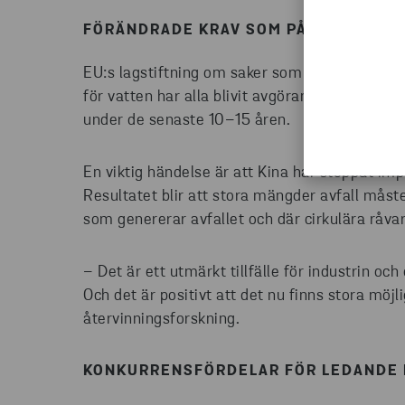
FÖRÄNDRADE KRAV SOM PÅVERKAR M
EU:s lagstiftning om saker som deponi, bilåte
för vatten har alla blivit avgörande för både t
under de senaste 10–15 åren.
En viktig händelse är att Kina har stoppat imp
Resultatet blir att stora mängder avfall mås
som genererar avfallet och där cirkulära råvar
– Det är ett utmärkt tillfälle för industrin o
Och det är positivt att det nu finns stora möjli
återvinningsforskning.
KONKURRENSFÖRDELAR FÖR LEDANDE