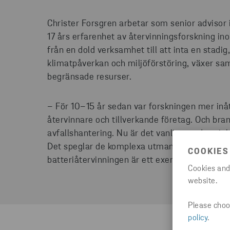
Christer Forsgren arbetar som senior advisor
17 års erfarenhet av återvinningsforskning i
från en dold verksamhet till att inta en stadig,
klimatpåverkan och miljöförstöring, växer sam
begränsade resurser.
– För 10–15 år sedan var forskningen mer inå
återvinnare och tillverkande företag. Och bra
avfallshantering. Nu är det vanligt med proje
Det speglar de komplexa utmaningar vi måst
COOKIES
batteriåtervinningen är ett exempel på det, s
Cookies and
website.
Please choos
policy
.