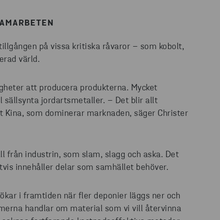
SAMARBETEN
llgången på vissa kritiska råvaror – som kobolt,
erad värld.
righeter att producera produkterna. Mycket
sällsynta jordartsmetaller. – Det blir allt
llt Kina, som dominerar marknaden, säger Christer
 från industrin, som slam, slagg och aska. Det
tvis innehåller delar som samhället behöver.
 ökar i framtiden när fler deponier läggs ner och
merna handlar om material som vi vill återvinna