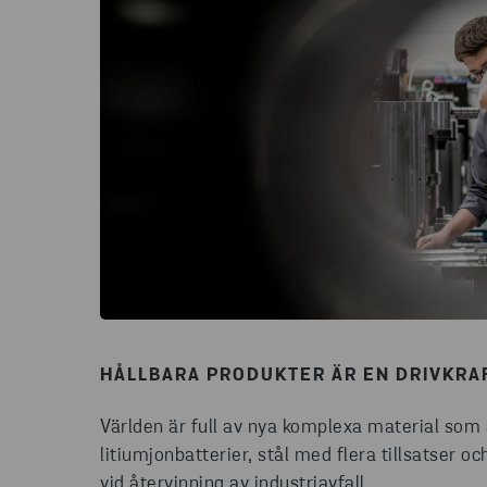
HÅLLBARA PRODUKTER ÄR EN DRIVKRA
Världen är full av nya komplexa material som 
litiumjonbatterier, stål med flera tillsatser
vid återvinning av industriavfall.