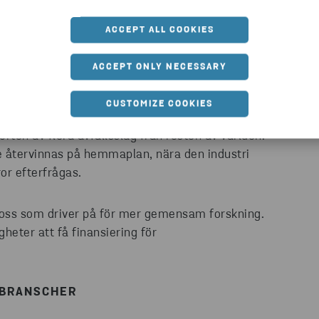
ARKNADEN
ACCEPT ALL COOKIES
rvinning, elektronikåtervinning och ramdirektivet
ACCEPT ONLY NECESSARY
illverkningsindustrin och återvinningsindustrin
CUSTOMIZE COOKIES
orten av flera avfallsslag från resten av världen.
te återvinnas på hemmaplan, nära den industri
or efterfrågas.
ch oss som driver på för mer gemensam forskning.
gheter att få finansiering för
 BRANSCHER