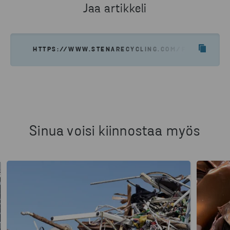
Jaa artikkeli
HTTPS://WWW.STENARECYCLING.COM/FI/UUTISET-
Sinua voisi kiinnostaa myös