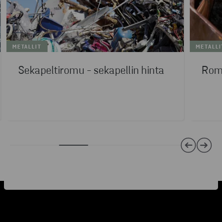
METALLIT
METALLI
Sekapeltiromu - sekapellin hinta
Romu