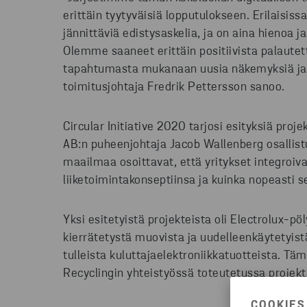
erittäin tyytyväisiä lopputulokseen. Erilaisi
jännittäviä edistysaskelia, ja on aina hienoa j
Olemme saaneet erittäin positiivista palautet
tapahtumasta mukanaan uusia näkemyksiä ja i
toimitusjohtaja Fredrik Pettersson sanoo.
Circular Initiative 2020 tarjosi esityksiä proje
AB:n puheenjohtaja Jacob Wallenberg osallistu
maailmaa osoittavat, että yritykset integroiv
liiketoimintakonseptiinsa ja kuinka nopeasti s
Yksi esitetyistä projekteista oli Electrolux-p
kierrätetystä muovista ja uudelleenkäytetyist
tulleista kuluttajaelektroniikkatuotteista. Täm
Recyclingin yhteistyössä toteutetussa projekt
COOKIES