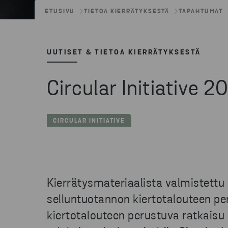
ETUSIVU
TIETOA KIERRÄTYKSESTÄ
TAPAHTUMAT
UUTISET & TIETOA KIERRÄTYKSESTÄ
Circular Initiative 2
CIRCULAR INITIATIVE
Kierrätysmateriaalista valmistettu 
selluntuotannon kiertotalouteen pe
kiertotalouteen perustuva ratkaisu