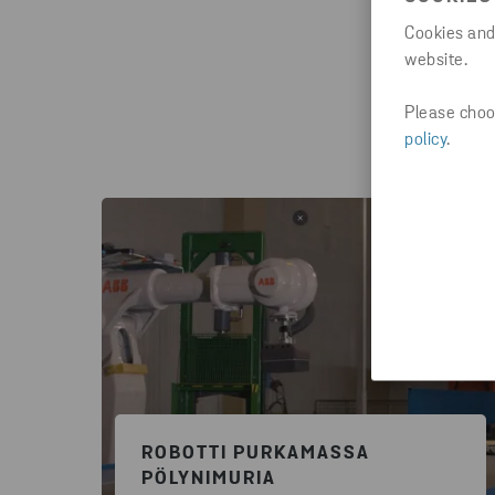
Cookies and
website.
Please choos
policy
.
ROBOTTI PURKAMASSA
PÖLYNIMURIA