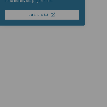
siellä esitellyistä projekteista.
LUE LISÄÄ