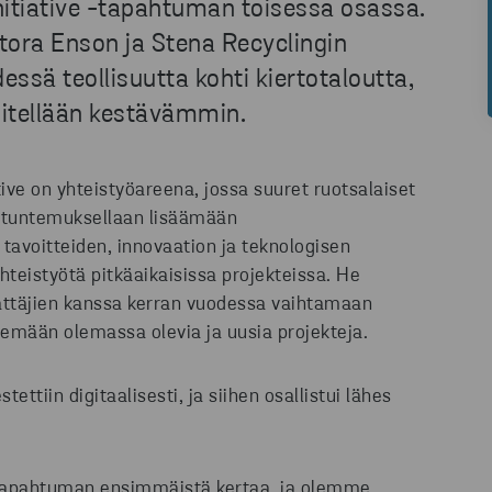
r Initiative -tapahtuman toisessa osassa.
Stora Enson ja Stena Recyclingin
dessä teollisuutta kohti kiertotaloutta,
sitellään kestävämmin.
ive on yhteistyöareena, jossa suuret ruotsalaiset
iantuntemuksellaan lisäämään
 tavoitteiden, innovaation ja teknologisen
hteistyötä pitkäaikaisissa projekteissa. He
ttäjien kanssa kerran vuodessa vaihtamaan
elemään olemassa olevia ja uusia projekteja.
tettiin digitaalisesti, ja siihen osallistui lähes
 tapahtuman ensimmäistä kertaa, ja olemme