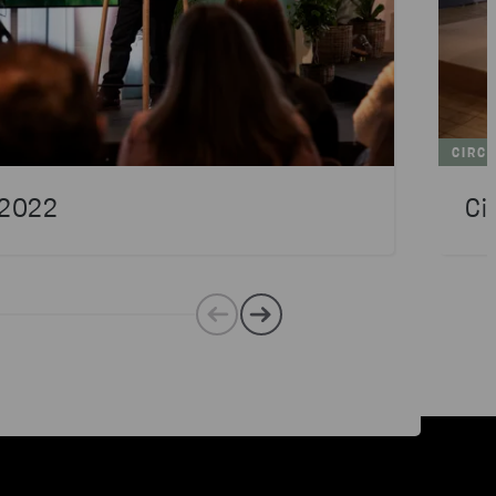
CIRCU
e 2022
Ci