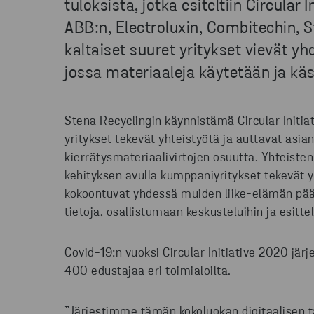
tuloksista, jotka esiteltiin Circula
ABB:n, Electroluxin, Combitechin, 
kaltaiset suuret yritykset vievät yh
jossa materiaaleja käytetään ja kä
Stena Recyclingin käynnistämä Circular Initiat
yritykset tekevät yhteistyötä ja auttavat as
kierrätysmateriaalivirtojen osuutta. Yhteisten
kehityksen avulla kumppaniyritykset tekevät y
kokoontuvat yhdessä muiden liike-elämän pää
tietoja, osallistumaan keskusteluihin ja esitt
Covid-19:n vuoksi Circular Initiative 2020 järjes
400 edustajaa eri toimialoilta.
”Järjestimme tämän kokoluokan digitaalisen