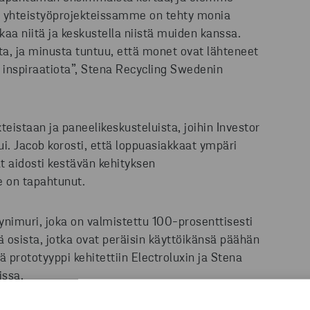
ssa yhteistyöprojekteissamme on tehty monia
akaa niitä ja keskustella niistä muiden kanssa.
ta, ja minusta tuntuu, että monet ovat lähteneet
nspiraatiota”, Stena Recycling Swedenin
kteistaan ja paneelikeskusteluista, joihin Investor
i. Jacob korosti, että loppuasiakkaat ympäri
at aidosti kestävän kehityksen
e on tapahtunut.
ölynimuri, joka on valmistettu 100-prosenttisesti
ä osista, jotka ovat peräisin käyttöikänsä päähän
ä prototyyppi kehitettiin Electroluxin ja Stena
issa.