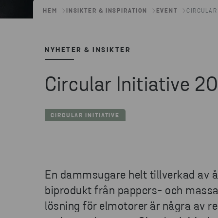
HEM
INSIKTER & INSPIRATION
EVENT
CIRCULAR 
NYHETER & INSIKTER
Circular Initiative 2
CIRCULAR INITIATIVE
En dammsugare helt tillverkad av åt
biprodukt från pappers- och massa
lösning för elmotorer är några av 