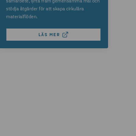
samarbete, lyfta fram gemensamma mål och
stödja åtgärder för att skapa cirkulära
materialflöden.
LÄS MER