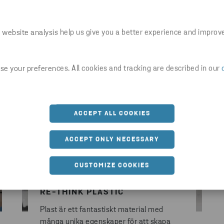
Mer information
 website analysis help us give you a better experience and improv
e your preferences. All cookies and tracking are described in our
ACCEPT ALL COOKIES
ACCEPT ONLY NECESSARY
CUSTOMIZE COOKIES
RE-THINK PLASTIC
Plast är ett fantastiskt material med
många unika egenskaper för att skapa