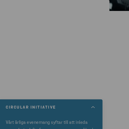
CIRCULAR INITIATIVE
Vårt årliga evenemang syftar till att inleda