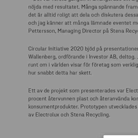
nöjda med resultatet. Många spännande framst
det är alltid roligt att dela och diskutera des
och jag känner att många lämnade eventet med
Pettersson, Managing Director på Stena Recyc
Circular Initiative 2020 bjöd på presentatione
Wallenberg, ordförande i Investor AB, delto
runt om i världen visar för företag som verkli
hur snabbt detta har skett.
Ett av de projekt som presenterades var Elec
procent återvunnen plast och återanvända kom
konsumentprodukter. Prototypen utvecklade
av Electrolux och Stena Recycling.