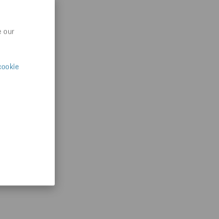
e our
cookie