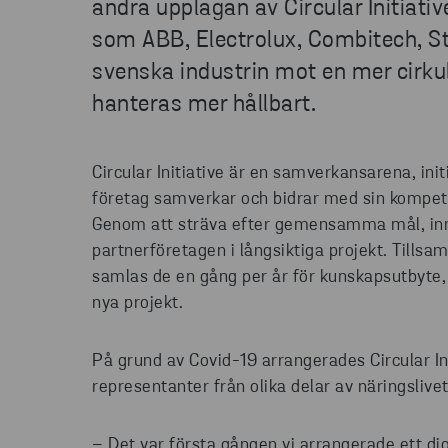
andra upplagan av Circular Initiati
som ABB, Electrolux, Combitech, S
svenska industrin mot en mer cirku
hanteras mer hållbart.
Circular Initiative är en samverkansarena, ini
företag samverkar och bidrar med sin kompete
Genom att sträva efter gemensamma mål, inn
partnerföretagen i långsiktiga projekt. Tills
samlas de en gång per år för kunskapsutbyte, 
nya projekt.
På grund av Covid-19 arrangerades Circular I
representanter från olika delar av näringslive
– Det var första gången vi arrangerade ett dig