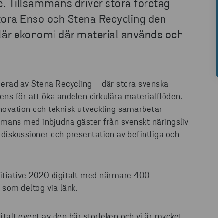
ve. Tillsammans driver stora företag
tora Enso och Stena Recycling den
lär ekonomi där material används och
tierad av Stena Recycling – där stora svenska
ns för att öka andelen cirkulära materialflöden.
ovation och teknisk utveckling samarbetar
ammans med inbjudna gäster från svenskt näringsliv
diskussioner och presentation av befintliga och
nitiative 2020 digitalt med närmare 400
t som deltog via länk.
italt event av den här storleken och vi är mycket