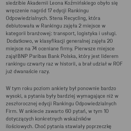
siedzibie Akademii Leona Koźmińskiego obyło się
wręczenie
nagród
17 edycji Rankingu
Odpowiedzialnych
.
Stena Recycling, która
debiutowała w Rankingu
zajęła
2 miejsce w
kategorii branżowej: transport, logistyka i usługi
.
Dodatkowo, w klasyfikacji generalnej
zajęła
20
miejsce na 74 oceniane firmy.
Pierwsze miejsce
zajął BNP
Paribas
Bank Polska, który jest liderem
rankingu czwarty raz w historii, a brał udział w ROF
już dwanaście razy.
W tym roku poziom ankiety był ponownie bardzo
wysoki, a pytania były bardziej wymagające niż w
zeszłorocznej edycji Rankingu Odpowiedzialnych
Firm. W ankiecie zawarto 60 pytań, w tym 10
dotyczących konkretnych wskaźników
ilościowych.
C
hoć pytania stawiały poprzeczkę