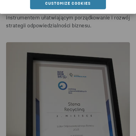
wyników w poszczególnych obszarach zarządzania
CUSTOMIZE COOKIES
pomiędzy firmami, a także jest cennym
instrumentem ułatwiającym porządkowanie i rozwój
strategii odpowiedzialności biznesu.