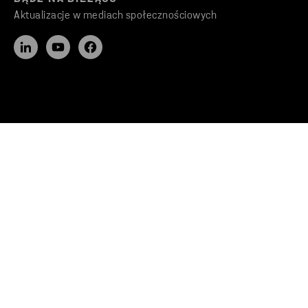
Aktualizacje w mediach społecznościowych
SZYBKIE WYSZUKIWANIE
Usługi zarządzania odpadami
Oferty pracy
STENA RECYCLING
Zrównoważony rozwój
Informacje & Inspiracje
Aktualności
Newsletter