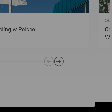
202
cling w Polsce
Ce
Ws