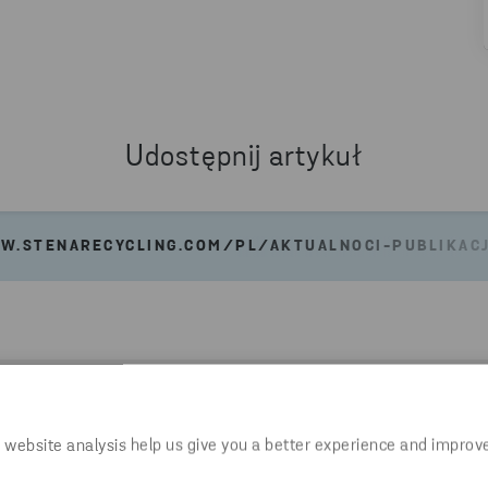
Udostępnij artykuł
W.STENARECYCLING.COM/PL/AKTUALNOCI-PUBLIKAC
 website analysis help us give you a better experience and improv
Aktualności