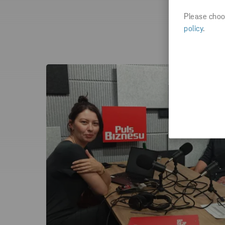
Please choos
policy
.