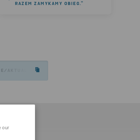
RAZEM ZAMYKAMY OBIEG.”
JE/AKTUALNOSCI/2024/STENA-RECYCLING-DOCZYA-
e our