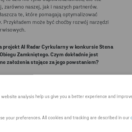
 zarówno naszej, jak i naszych partnerów.
aszcza te, które pomagają optymalizować
y. Przykładem może być choćby rozwój narzędzi
erwisowych.
a projekt AI Radar Cyrkularn
y
w konkursie Stena
 Obiegu
Zamkniętego
. Czym dokładnie jest
ówne założenia stojące za jego powstaniem?
 sztucznej inteligencji i uczeniu maszynowym,
to, by identyfikować przypadki, w których
e typu NFF - „No Fault Found” - czyli zgłoszenia,
 website analysis help us give you a better experience and improv
 wymagają naprawy, a raczej odpowiedniego
ramowania. Dzięki analizie takich przypadków
serwisu, poprawić doświadczenie użytkownika i
e your preferences. All cookies and tracking are described in our
potrzeby ekonomicznej i ekologicznej –