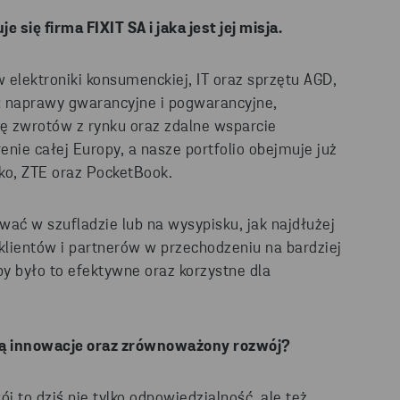
je się firma
FIXIT SA
i jaka jest jej misja.
 elektroniki konsumenckiej, IT oraz sprzętu AGD,
 naprawy gwarancyjne i pogwarancyjne,
ę zwrotów z rynku oraz zdalne wsparcie
nie całej Europy, a nasze portfolio obejmuje już
ko, ZTE oraz PocketBook.
wać w szufladzie lub na wysypisku, jak najdłużej
 klientów i partnerów w przechodzeniu na bardziej
y było to efektywne oraz korzystne dla
ą innowacje oraz zrównoważony rozwój?
to dziś nie tylko odpowiedzialność, ale też