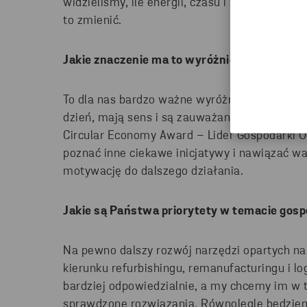
widzieliśmy, ile energii, czasu i zasobów mar
to zmienić.
Jakie znaczenie ma to wyróżnienie dla Pańs
To dla nas bardzo ważne wyróżnienie, bo poka
dzień, mają sens i są zauważane również po
Circular Economy Award – Lider Gospodarki O
poznać inne ciekawe inicjatywy i nawiązać wa
motywację do dalszego działania.
Jakie są Państwa priorytety w temacie gosp
Na pewno dalszy rozwój narzędzi opartych na 
kierunku refurbishingu, remanufacturingu i log
bardziej odpowiedzialnie, a my chcemy im w 
sprawdzone rozwiązania. Równolegle będziemy 