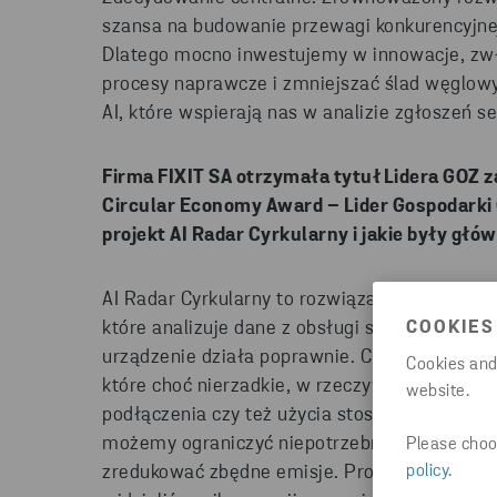
szansa na budowanie przewagi konkurencyjnej,
Dlatego mocno inwestujemy w innowacje, zwł
procesy naprawcze i zmniejszać ślad węglow
AI, które wspierają nas w analizie zgłoszeń s
Firma F
IXIT SA
otrzymała tytuł
Lidera GOZ z
Circular
Economy
Award
– Lider Gospodarki
projekt AI Radar Cyrkularny i jakie były gł
AI Radar Cyrkularny to rozwiązanie oparte na
COOKIES
które analizuje dane z obsługi serwisowej po 
urządzenie działa poprawnie. Chodzi o sytuacj
Cookies and
które choć nierzadkie, w rzeczywistości nie
website.
podłączenia czy też użycia stosownego oprog
możemy ograniczyć niepotrzebne wysyłki do 
Please choos
policy
.
zredukować zbędne emisje. Projekt powstał z 