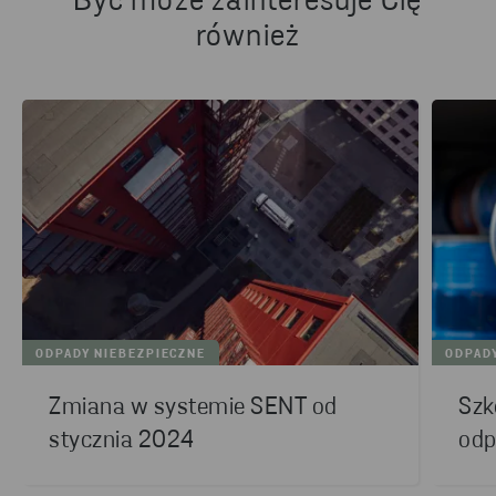
Być może zainteresuje Cię
również
ODPADY NIEBEZPIECZNE
ODPAD
Zmiana w systemie SENT od
Szk
stycznia 2024
odp