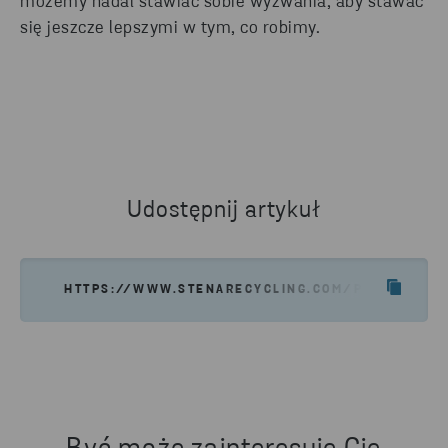
możemy nadal stawiać sobie wyzwania, aby stawać
się jeszcze lepszymi w tym, co robimy.
Udostępnij artykuł
HTTPS://WWW.STENARECYCLING.COM/PL/AKTUALN