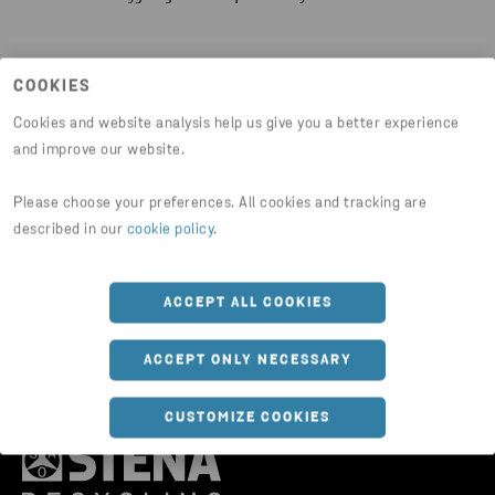
Co roku odbieramy niemal 500 000 ton odpadów
COOKIES
niebezpiecznych. Traktujemy je jak wartościowe
materiały, z których mogą powstać nowe produkty.
Cookies and website analysis help us give you a better experience
and improve our website.
Zamiast wywozić odpady na składowiska,
poddajemy je recyklingowi i pomagamy Klientom
Please choose your preferences. All cookies and tracking are
wspiąć się na wyższe poziomy w hierarchii
described in our
cookie policy
.
postępowania z odpadami.
ACCEPT ALL COOKIES
ACCEPT ONLY NECESSARY
CUSTOMIZE COOKIES