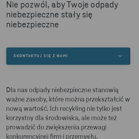
Nie pozwól, aby Twoje odpady
niebezpieczne stały się
niebezpieczne
SKONTAKTUJ SIĘ Z NAMI
Masz jakieś pytania lub jesteś zainteresowany
naszymi usługami? Skontaktuj się z nami!
Dla nas odpady niebezpieczne stanowią
ważne zasoby, które można przekształcić w
NAPISZ DO NAS
nową wartość. Ich recykling nie tylko jest
korzystny dla środowiska, ale może też
prowadzić do zwiększenia przewagi
konkurencyjnej firm i przemysłu.