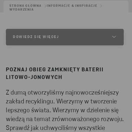
STRONA GŁÓWNA
INFORMACJE & INSPIRACJE
WYDARZENIA
DOWIEDZ SIĘ WIĘCEJ
Czy interesuje Cię to, jak możemy pomóc w
zbieraniu, recyklingu lub ponownym wykorzystaniu
zużytych akumulatorów litowo-jonowych lub
POZNAJ OBIEG ZAMKNIĘTY BATERII
odpadów produkcyjnych?
LITOWO-JONOWYCH
Z dumą otworzyliśmy najnowocześniejszy
RECYKLING AKUMULATORÓW LITOWO-
zakład recyklingu. Wierzymy w tworzenie
JONOWYCH
lepszego świata. Wierzymy w dzielenie się
wiedzą na temat zrównoważonego rozwoju.
Sprawdź jak uchwyciliśmy wszystkie