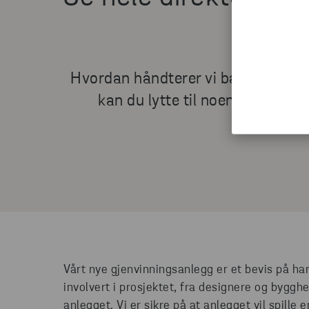
Hvordan håndterer vi batterier på
kan du lytte til noen av brans
Vårt nye gjenvinningsanlegg er et bevis på ha
involvert i prosjektet, fra designere og bygghe
anlegget. Vi er sikre på at anlegget vil spille 