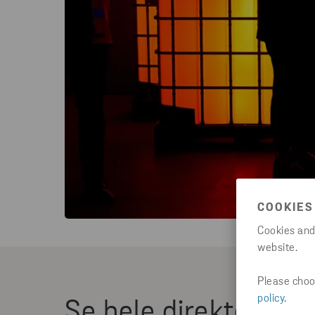
COOKIES
Cookies and
website.
Please choos
policy
.
Se hele direktesendi