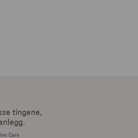
sse tingene,
 anlegg.
lvo Cars