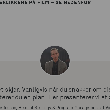
YEBLIKKENE PÅ FILM – SE NEDENFOR
et skjer. Vanligvis når du snakker om di
erer du en plan. Her presenterer vi et
verinsson, Head of Strategy & Program Management at Vo