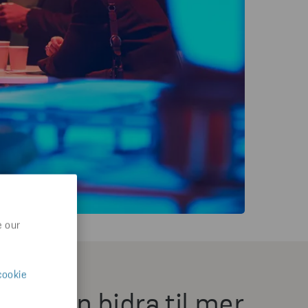
e our
cookie
 vi kan bidra til mer