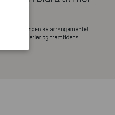
 direktesendingen av arrangementet
ning av batterier og fremtidens