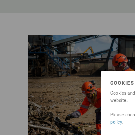
COOKIES
Cookies and
website.
Please choos
policy
.