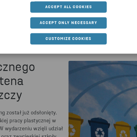
ACCEPT ALL COOKIES
ACCEPT ONLY NECESSARY
CUSTOMIZE COOKIES
icznego
Stena
zczy
g został już odsłonięty.
iej pracy plastycznej w
W wydarzeniu wzięli udział
oraz zwycięskiej szkoły.