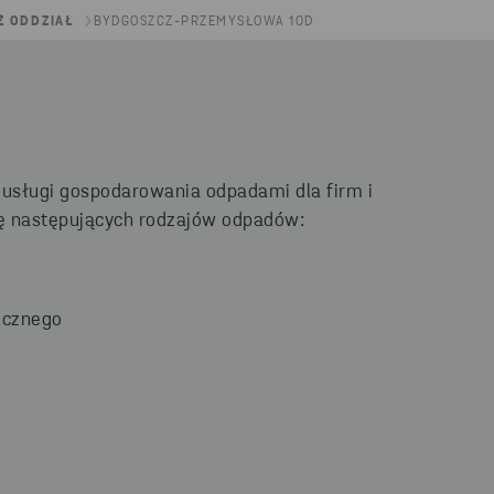
Ź ODDZIAŁ
BYDGOSZCZ-PRZEMYSŁOWA 10D
usługi gospodarowania odpadami dla firm i
gę następujących rodzajów odpadów:
icznego