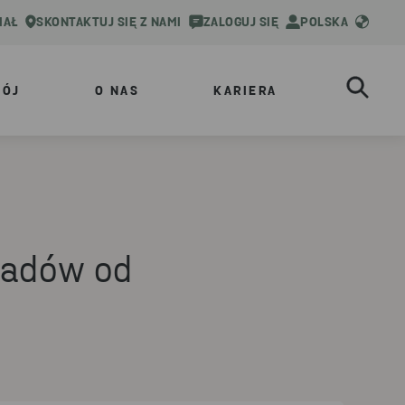
IAŁ
SKONTAKTUJ SIĘ Z NAMI
ZALOGUJ SIĘ
POLSKA
WÓJ
O NAS
KARIERA
padów od