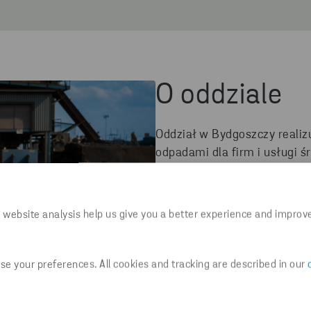
O oddziale
Oddział w Bydgoszczy reali
odpadami dla firm i usługi 
do zamykania obiegu materi
żelazny, metale kolorowe, z
tworzywa sztuczne oraz odpa
 website analysis help us give you a better experience and improv
znajduje się wyjątkowy, eko
specjalnych farb
fotokatalit
oczyszczające powietrze z 
e your preferences. All cookies and tracking are described in our
wyłoniony w konkursie “Zmal
uczniom klas 1-3 ze szkół 