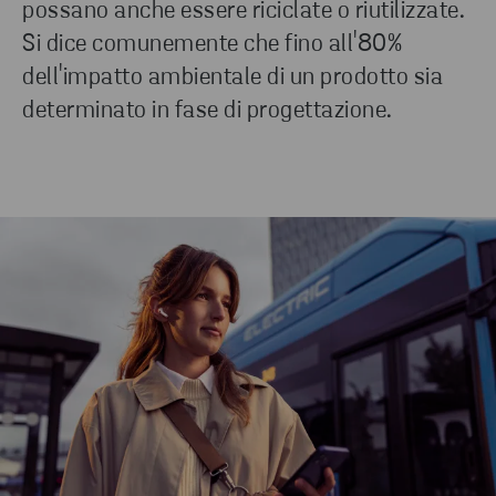
Forniamo servizi per la suddivisione e la raccolta
possano anche essere riciclate o riutilizzate.
delle batterie agli ioni di litio esauste e i rifiuti
Si dice comunemente che fino all'80%
derivanti dalla produzione di batterie.
dell'impatto ambientale di un prodotto sia
determinato in fase di progettazione.
CONTINUA A LEGGERE