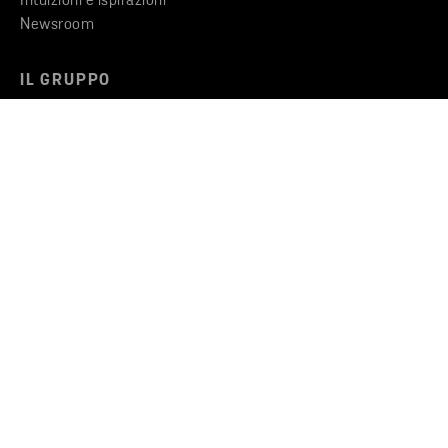
Intuizioni e ispirazioni
Newsroom
IL GRUPPO
Gruppo Stena Metall
Codice di condotta
Segnalazione di illeciti aziendali
CONTATTO
Trova un ufficio
Contattaci
Stena Recycling Srl - Sede legale
Copyright © 2026 Stena Metall AB
Privacy
Cookies