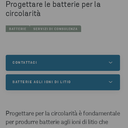
Progettare le batterie per la
circolarità
BATTERIE
SERVIZI DI CONSULENZA
CONTATTACI
Hai bisogno di una soluzione per le batterie?
BATTERIE AGLI IONI DI LITIO
Contatta i nostri esperti di Stena Recycling per
maggiori informazioni sulla gestione circolare delle
DESIDERATE MAGGIORI INFORMAZIONI
batterie.
SULLE BATTERIE AGLI IONI DI LITIO?
Progettare per la circolarità è fondamentale
Stena Recycling offre un'ampia gamma di servizi
CONTATTACI
per il riciclaggio delle batterie agli ioni di litio.
per produrre batterie agli ioni di litio che