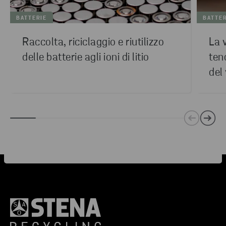
BATTERIE
BATTE
Raccolta, riciclaggio e riutilizzo
La v
delle batterie agli ioni di litio
ten
del