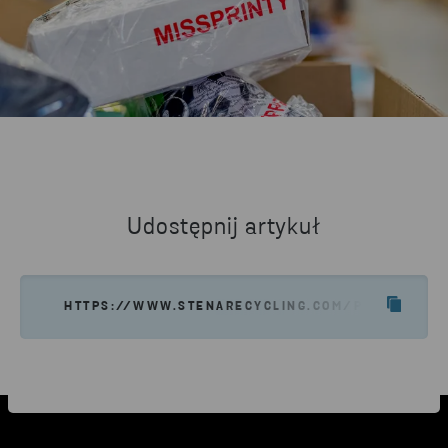
Udostępnij artykuł
HTTPS://WWW.STENARECYCLING.COM/PL/AKTUALN