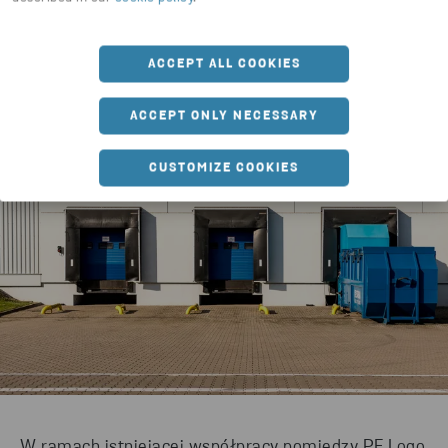
Ppoż i Ochrony Środowiska w PF Logo Express Sp. z
o.o.
ACCEPT ALL COOKIES
ACCEPT ONLY NECESSARY
CUSTOMIZE COOKIES
W ramach istniejącej współpracy pomiędzy PF Logo