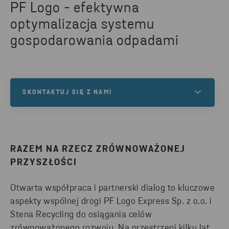
PF Logo - efektywna
optymalizacja systemu
gospodarowania odpadami
SKONTAKTUJ SIĘ Z NAMI
Masz jakieś pytania lub jesteś zainteresowany
naszymi usługami? Skontaktuj się z nami!
RAZEM NA RZECZ ZRÓWNOWAŻONEJ
PRZYSZŁOŚCI
NAPISZ DO NAS
Otwarta współpraca i partnerski dialog to kluczowe
aspekty wspólnej drogi PF Logo Express Sp. z o.o. i
Stena Recycling do osiągania celów
zrównoważonego rozwoju. Na przestrzeni kilku lat,