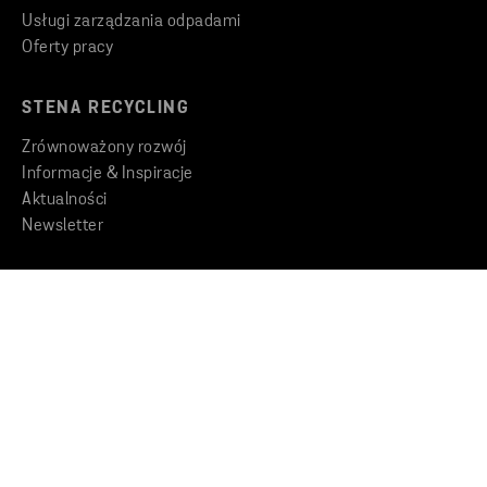
Usługi zarządzania odpadami
Oferty pracy
STENA RECYCLING
Zrównoważony rozwój
Informacje & Inspiracje
Aktualności
Newsletter
GRUPA
Stena Metall Group
Kodeks Postępowania
Zgłaszanie nieprawidłowości
KONTAKT
Znajdź oddział