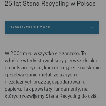
25 lat Stena Recycling w Polsce
SKONTAKTUJ SIĘ Z NAMI
Masz jakieś pytania lub jesteś zainteresowany
naszymi usługami? Skontaktuj się z nami!
W 2001 roku wszystko się zaczęło. To
właśnie wtedy stawialiśmy pierwsze kroku
NAPISZ DO NAS
na polskim rynku, koncentrując się na skupie
i przetwarzaniu metali żelaznych i
nieżelaznych oraz zagospodarowaniu
papieru. Tak powstały fundamenty, na
których rozwijamy Stena Recycling do dziś.