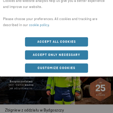
Cookies and website analysis help us give you a better experience
and improve our website.
Please choose your preferences. All cookies and tracking are
described in our
cookie policy
.
Jarosław z oddziału w Bydgoszczy
ACCEPT ALL COOKIES
ACCEPT ONLY NECESSARY
CUSTOMIZE COOKIES
Zbigniew z oddziału w Bydgoszczy