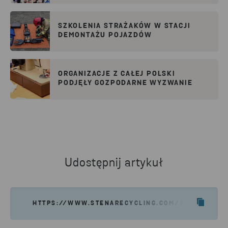
SZKOLENIA STRAŻAKÓW W STACJI
DEMONTAŻU POJAZDÓW
ORGANIZACJE Z CAŁEJ POLSKI
PODJĘŁY GOZPODARNE WYZWANIE
Udostępnij artykuł
HTTPS://WWW.STENARECYCLING.COM/PL/O-NAS/N