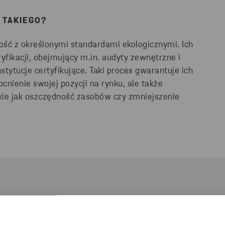
 TAKIEGO?
ość z określonymi standardami ekologicznymi. Ich
fikacji, obejmujący m.in. audyty zewnętrzne i
tytucje certyfikujące. Taki proces gwarantuje ich
cnienie swojej pozycji na rynku, ale także
akie jak oszczędność zasobów czy zmniejszenie
WISKOWE