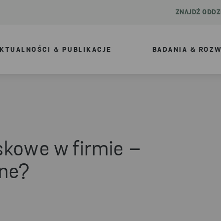
ZNAJDŹ ODDZ
KTUALNOŚCI & PUBLIKACJE
BADANIA & ROZ
skowe w firmie –
żne?