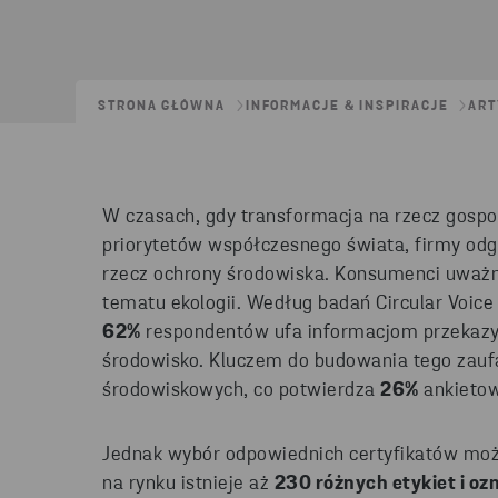
STRONA GŁÓWNA
INFORMACJE & INSPIRACJE
ART
W czasach, gdy
transformacja na rzecz
gospo
priorytetów współczesnego świata, firmy odgr
rzecz ochrony środowiska. Konsumenci uważn
tematu
ekologii. Według badań Circular Voice
62%
respondentów ufa informacjom przekazy
środowisko. Kluczem do budowania tego zaufa
środowiskowych,
co potwierdza
26%
ankieto
Jednak wybór odpowiednich certyfikatów mo
na rynku istnieje aż
230 różnych etykiet i o