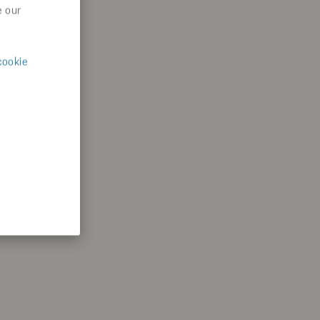
e our
cookie