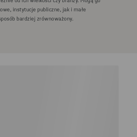
leżnie od ich wielkości czy branży. Mogą go
we, instytucje publiczne, jak i małe
 sposób bardziej zrównoważony.