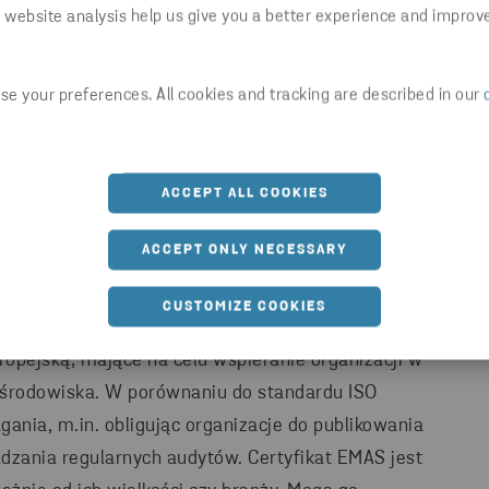
standard, który określa wymagania dla systemów
 website analysis help us give you a better experience and improv
elem jest wsparcie organizacji w ograniczaniu
ralne poprzez zrównoważone gospodarowanie
e your preferences. All cookies and tracking are described in our
ie obowiązujących przepisów prawnych oraz
i zrównoważonego rozwoju.
Certyfikat zgodności z
ezależne jednostki certyfikujące po
ACCEPT ALL COOKIES
tóry potwierdza spełnienie wszystkich wymagań
ACCEPT ONLY NECESSARY
) to zaawansowany europejski system
CUSTOMIZE COOKIES
ry wyróżnia się rygorystycznymi wymaganiami.
ropejską, mające na celu wspieranie organizacji w
y środowiska. W porównaniu do standardu ISO
nia, m.in. obligując organizacje do publikowania
dzania regularnych audytów.
Certyfikat EMAS jest