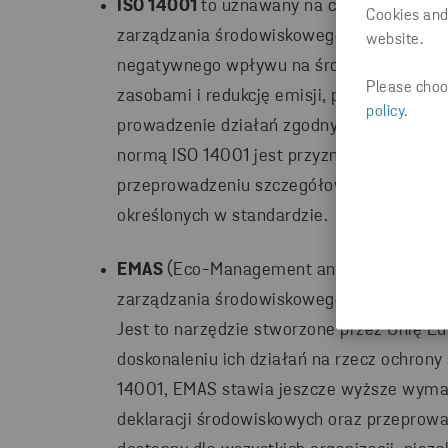
ISO 14001
to uznawany na całym świecie 
Cookies and
zarządzania środowiskowego (SZŚ). Jego c
website.
negatywnego wpływu na środowisko natu
Please choos
zasobami i redukcję emisji, przestrzegan
policy
.
prowadzenie działań zgodnych z zasadam
normą ISO 14001 jest przyznawany przez ni
przeprowadzeniu szczegółowego audytu, k
określonych w standardzie.
EMAS
(Eco-Management and Audit Scheme
zarządzania środowiskowego i audytu, któ
Jest to narzędzie stworzone przez Unię Eu
doskonaleniu ich działań na rzecz ochron
14001, EMAS stawia jeszcze wyższe wymaga
deklaracji środowiskowych oraz przeprowa