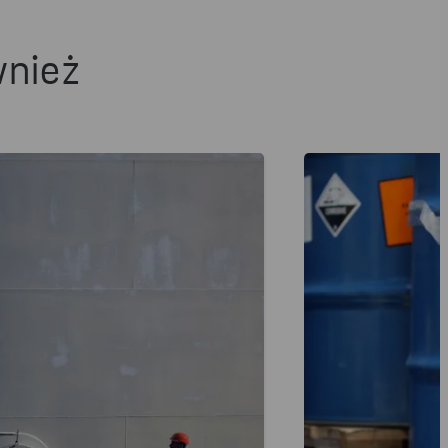
wnież