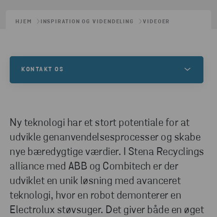
HJEM
INSPIRATION OG VIDENDELING
VIDEOER
KONTAKT OS
Kontakt os for at få mere at vide om dette, eller for
at høre, hvordan vi kan hjælpe dig med dine
genanvendelsesbehov.
Ny teknologi har et stort potentiale for at
udvikle genanvendelsesprocesser og skabe
nye bæredygtige værdier. I Stena Recyclings
KONTAKT OS
alliance med ABB og Combitech er der
udviklet en unik løsning med avanceret
teknologi, hvor en robot demonterer en
Electrolux støvsuger. Det giver både en øget