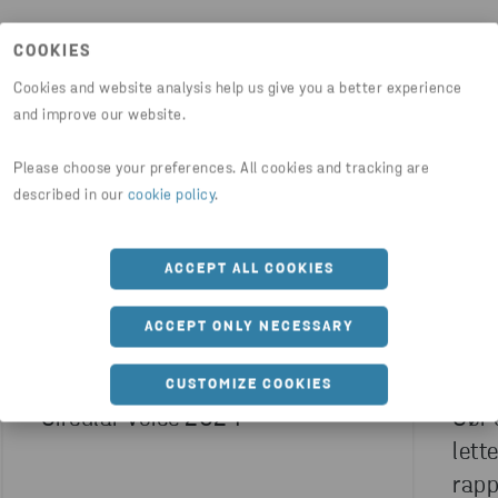
Måske er du også interesseret i
COOKIES
Cookies and website analysis help us give you a better experience
and improve our website.
Please choose your preferences. All cookies and tracking are
described in our
cookie policy
.
ACCEPT ALL COOKIES
ACCEPT ONLY NECESSARY
+
1
FREMSTILLING
DETAILHANDEL
TILBUD
CUSTOMIZE COOKIES
Circular Voice 2024
Gør 
lett
rapp