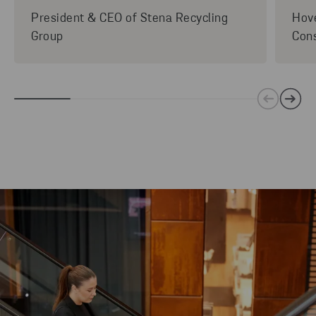
President & CEO of Stena Recycling
Hove
Group
Cons