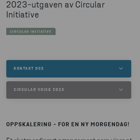
2023-utgaven av Circular
Initiative
CIRCULAR INITIATIVE
KONTAKT OSS
Kontakt oss for å finne ut mer om dette, eller for å
CIRCULAR VOICE 2023
forstå hvordan vi kan hjelpe deg og dine
gjenvinningsbehov.
LAST NED RAPPORTEN CIRCULAR
VOICE 2023
TA KONTAKT
OPPSKALERING - FOR EN NY MORGENDAG!
LAST NED