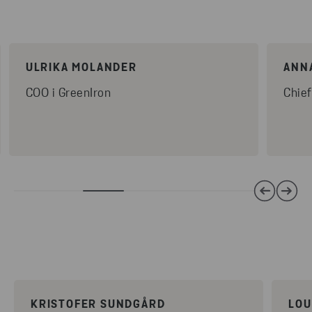
ULRIKA MOLANDER
ANN
COO i GreenIron
Chief
KRISTOFER SUNDGÅRD
LOU