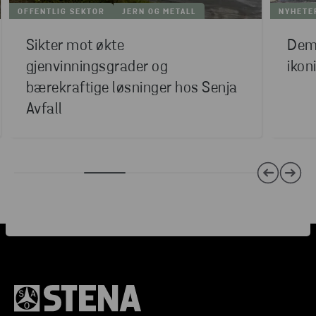
OFFENTLIG SEKTOR
JERN OG METALL
NYHETE
Sikter mot økte
Demo
gjenvinningsgrader og
ikon
bærekraftige løsninger hos Senja
Avfall