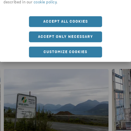
described in our
cookie policy
.
ACCEPT ALL COOKIES
ACCEPT ONLY NECESSARY
Du vil kanskje også være
interessert i
CUSTOMIZE COOKIES