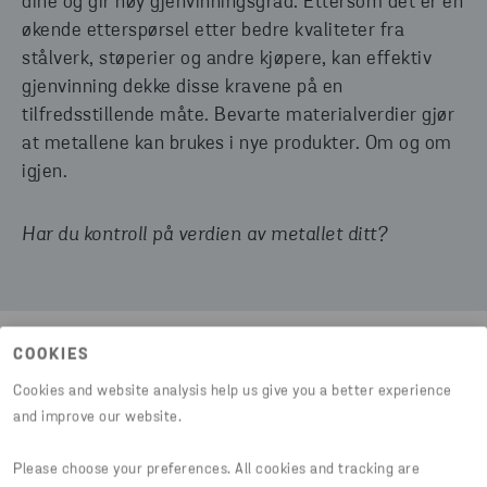
dine og gir høy gjenvinningsgrad. Ettersom det er en
økende etterspørsel etter bedre kvaliteter fra
stålverk, støperier og andre kjøpere, kan effektiv
gjenvinning dekke disse kravene på en
tilfredsstillende måte. Bevarte materialverdier gjør
at metallene kan brukes i nye produkter. Om og om
igjen.
Har du kontroll på verdien av metallet ditt?
COOKIES
Del artikkel
Cookies and website analysis help us give you a better experience
and improve our website.
Please choose your preferences. All cookies and tracking are
HTTPS://WWW.STENARECYCLING.COM/NO/NYHETER-