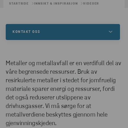
STARTSIDE
INNSIKT & INSPIRASJON
VIDEOER
KONTAKT OSS
Kontakt oss for å finne ut mer om dette, eller for å
forstå hvordan vi kan hjelpe deg og dine
gjenvinningsbehov.
Metaller og metallavfall er en verdifull del av
våre begrensede ressurser. Bruk av
resirkulerte metaller i stedet for jomfruelig
TA KONTAKT
materiale sparer energi og ressurser, fordi
det også reduserer utslippene av
drivhusgasser. Vi må sørge for at
metallverdiene beskyttes gjennom hele
gjenvinningskjeden.