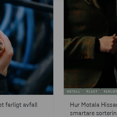
METALL
PLAST
FARLIG
t farligt avfall
Hur Motala Hissar
smartare sorterin