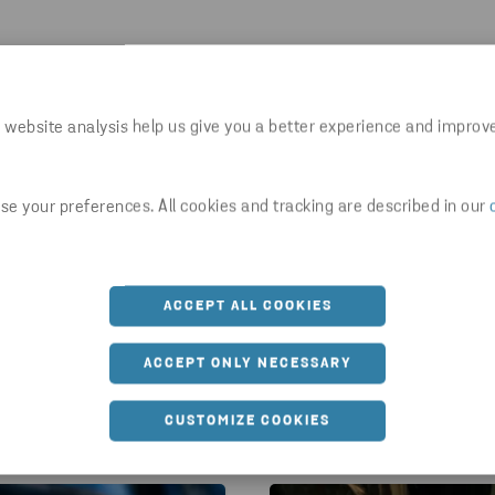
Dela artikel
 website analysis help us give you a better experience and improv
W.STENARECYCLING.COM/SV/NYHETER-INSIKTER/INS
e your preferences. All cookies and tracking are described in our
ACCEPT ALL COOKIES
ACCEPT ONLY NECESSARY
kanske även är intressera
CUSTOMIZE COOKIES