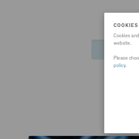
COOKIES
Cookies and
website.
HTTPS://WW
Please choos
policy
.
Du 