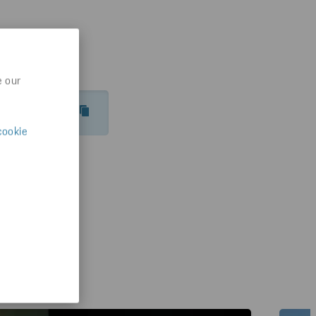
e our
IKTER-INSPIRATION/VIDEO/HAR-DU-SKYDDAT-VARDE
cookie
d av