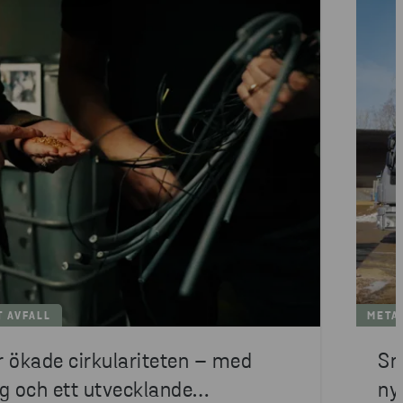
T AVFALL
META
 ökade cirkulariteten – med
Sm
g och ett utvecklande
ny