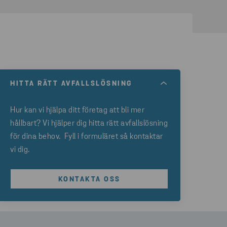
HITTA RÄTT AVFALLSLÖSNING
Hur kan vi hjälpa ditt företag att bli mer
hållbart? Vi hjälper dig hitta rätt avfallslösning
för dina behov. Fyll i formuläret så kontaktar
vi dig.
KONTAKTA OSS