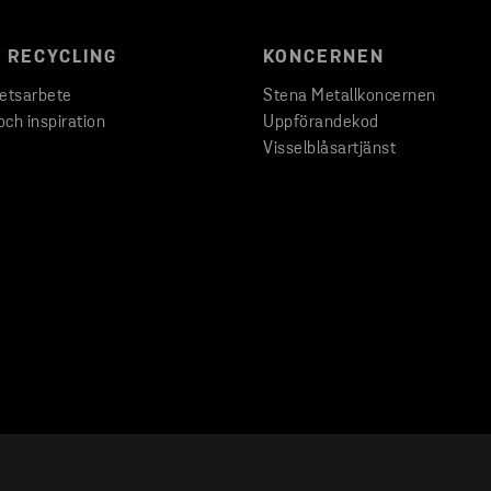
 RECYCLING
KONCERNEN
hetsarbete
Stena Metallkoncernen
och inspiration
Uppförandekod
Visselblåsartjänst