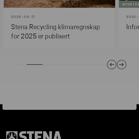
NYHETE
2026-04-17
2025-
Stena Recycling klimaregnskap
Info
for 2025 er publisert