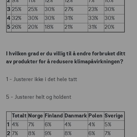
2
9%
11%
12%
12%
7%
10%
3
25%
25%
30%
27%
23%
30%
4
32%
30%
30%
31%
33%
30%
5
26%
20%
18%
21%
31%
20%
I hvilken grad er du villig til å endre forbruket ditt
av produkter for å redusere klimapåvirkningen?
1 - Justerer ikke i det hele tatt
5 - Justerer helt og holdent
Totalt
Norge
Finland
Danmark
Polen
Sverige
1
4%
7%
6%
4%
4%
5%
2
7%
8%
9%
8%
6%
7%