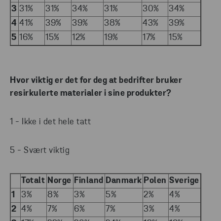
3
31%
31%
34%
31%
30%
34%
4
41%
39%
39%
38%
43%
39%
5
16%
15%
12%
19%
17%
15%
Hvor viktig er det for deg at bedrifter bruker
resirkulerte materialer i sine produkter?
1 - Ikke i det hele tatt
5 - Svært viktig
Totalt
Norge
Finland
Danmark
Polen
Sverige
1
3%
8%
3%
5%
2%
4%
2
4%
7%
6%
7%
3%
4%