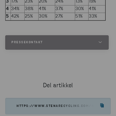
3
17%
23%
20%
24%
13%
19%
4
34%
38%
41%
37%
30%
41%
5
42%
25%
30%
27%
51%
33%
PRESSEKONTAKT
JESPER WALTERSSON
SENIOR COMMUNICATIONS MANAGER AT STENA METALL
TELEFON
+46 70 511 2670
Del artikkel
SEND E-POST
HTTPS://WWW.STENARECYCLING.COM/NO/NYHETER