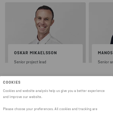
OSKAR MIKAELSSON
MANOS
Senior project lead
Senior a
COOKIES
Cookies and website analysis help us give you a better experience
and improve our website.
Please choose your preferences. All cookies and tracking are