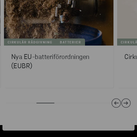
CIRKULÄR RÅDGIVNING
BATTERIER
CIRKUL
Nya EU-batteriförordningen
Cirk
(EUBR)