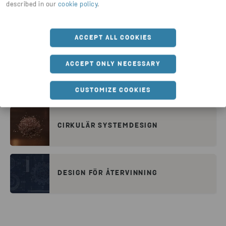
described in our
cookie policy
.
Fler ämnen och insikter att
utforska vidare
ACCEPT ALL COOKIES
ACCEPT ONLY NECESSARY
DESIGN AV ELEKTRONIK FÖR EN
CIRKULÄR EKONOMI
CUSTOMIZE COOKIES
CIRKULÄR SYSTEMDESIGN
DESIGN FÖR ÅTERVINNING