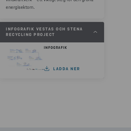
vindkraftverk – ett viktigt steg för den gröna
energisektorn.
INFOGRAFIK VESTAS OCH STENA
RECYCLING PROJECT
INFOGRAFIK
LADDA NER