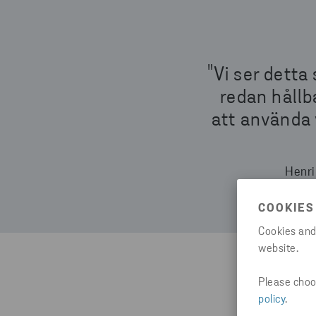
"Vi ser detta
redan hållb
att använda 
Henri
COOKIES
Cookies and
website.
Please choos
policy
.