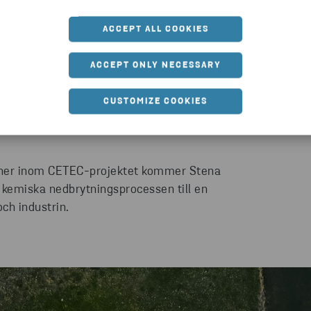
INDKRAFTSBLAD
ACCEPT ALL COOKIES
kommande åren, öppnar dörren till en ny era.
ACCEPT ONLY NECESSARY
gare ofta hamnade på deponi, kan omvandlas till
 nya tekniken kan epoxihartset brytas ner till
CUSTOMIZE COOKIES
ör återvinning och återanvändning på ett sätt som
tner inom CETEC-projektet kommer Stena
a kemiska nedbrytningsprocessen till en
ch industrin.