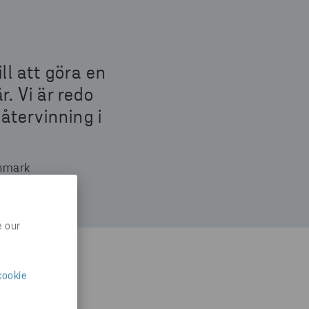
ll att göra en
. Vi är redo
återvinning i
anmark
e our
cookie