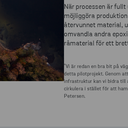
När processen är fullt
möjliggöra produktion
återvunnet material, 
omvandla andra epoxib
råmaterial för ett bre
"Vi är redan en bra bit på v
detta pilotprojekt. Genom at
infrastruktur kan vi bidra til
cirkulera i stället för att ha
Petersen.