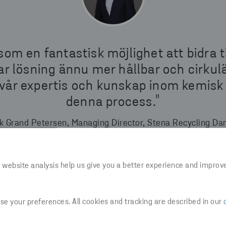
 som en fantastisk möjlighet att bidra ti
ar lösning ännu mer hållbar och cirkulär
vår expertis och kunskap inom kemisk 
denna process."
k Grand Petersen, Managing Director, Stena Recycling D
 website analysis help us give you a better experience and improv
e your preferences. All cookies and tracking are described in our