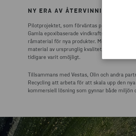
NY ERA AV ÅTERVINNING AV V
Pilotprojektet, som förväntas pågå under de 
Gamla epoxibaserade vindkraftsblad, som tidi
råmaterial för nya produkter. Med hjälp av den
material av ursprunglig kvalitet, och möjligg
tidigare varit omöjligt.
Tillsammans med Vestas, Olin och andra par
Recycling att arbeta för att skala upp den ny
kommersiell lösning som gynnar både miljön o