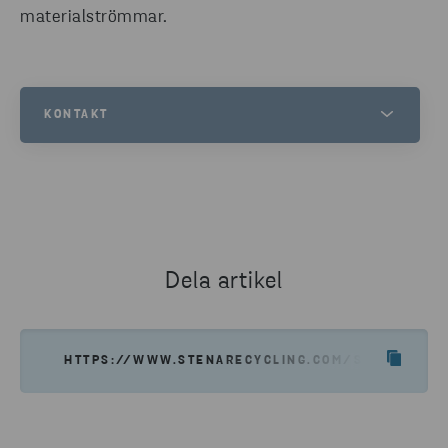
materialströmmar.
KONTAKT
ÅSA AHLGREN BERNDTSON
KOMMUNIKATIONSCHEF, STENA RECYCLING SVERIGE
TELEFONNUMMER
0723 70 10 47
Dela artikel
SKICKA E-POST
HTTPS://WWW.STENARECYCLING.COM/SV/NYHETER