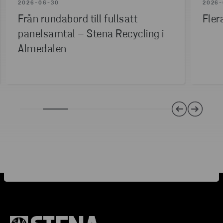
2026-06-30
2026-
Från rundabord till fullsatt
Fler
panelsamtal – Stena Recycling i
Almedalen