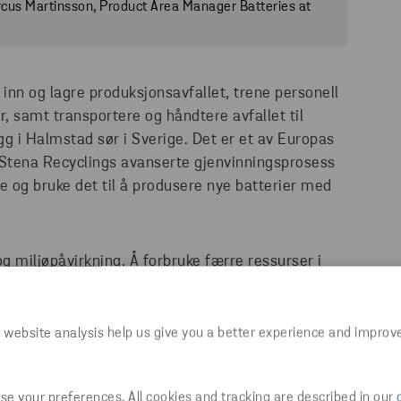
rcus Martinsson, Product Area Manager Batteries at
 inn og lagre produksjonsavfallet, trene personell
, samt transportere og håndtere avfallet til
g i Halmstad sør i Sverige. Det er et av Europas
. Stena Recyclings avanserte gjenvinningsprosess
le og bruke det til å produsere nye batterier med
g miljøpåvirkning. Å forbruke færre ressurser i
 som vårt. Sammen ser vi frem til et nytt
for å øke ressursutnyttelsen og minimere utslipp,"
 i Stena Recycling Group.
 website analysis help us give you a better experience and improv
i løpet av de neste 1,5 årene vil håndtere
e your preferences. All cookies and tracking are described in our