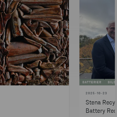
BATTERIER
BILB
2025-10-23
Stena Recyc
Battery Rec