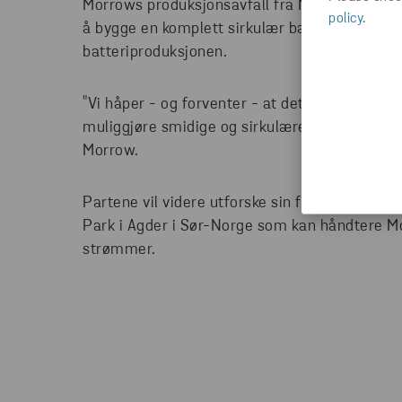
Morrows produksjonsavfall fra Morrow Cell Fa
policy
.
å bygge en komplett sirkulær batteriverdikjede
batteriproduksjonen.
"Vi håper - og forventer - at dette skal være s
muliggjøre smidige og sirkulære batteriverdikj
Morrow.
Partene vil videre utforske sin felles interess
Park i Agder i Sør-Norge som kan håndtere 
strømmer.