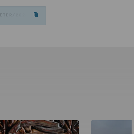
HETER/2024/MORROW-AND-STENA-RECYCLING-PARTN