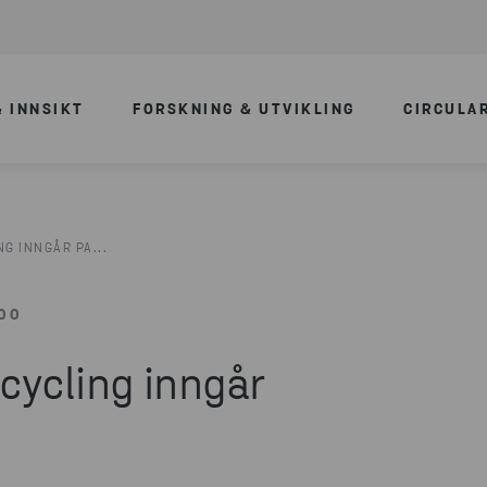
 INNSIKT
FORSKNING & UTVIKLING
CIRCULA
G INNGÅR PA...
00
cycling inngår