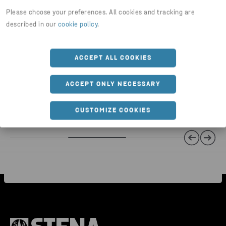
Please choose your preferences. All cookies and tracking are
described in our
cookie policy
.
ACCEPT ALL COOKIES
+
1
BEHOLDER TIL FARLIGT AFFALD
ACCEPT ONLY NECESSARY
Miljøvæg - dobbelt
CUSTOMIZE COOKIES