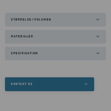
STØRRELSE/VOLUMEN
Bredde:
2520mm
MATERIALER
Højde:
2640mm
Dybde:
1950mm
Absorberende stoffer
Spildolie
Oliefiltre
SPECIFIKATION
Aerosoler
Der er anbragt en beholder til aerosoler på
ydersiden af hensyn til sikkerheden.
KONTAKT OS
Vil du leje et miljøskab, eller har du brug for en
komplet løsning til din affaldshåndtering?