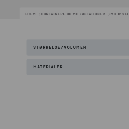
HJEM
CONTAINERE OG MILJØSTATIONER
MILJØST
STØRRELSE/VOLUMEN
Bredde:
118cm
MATERIALER
Højde:
190cm
Farligt affald