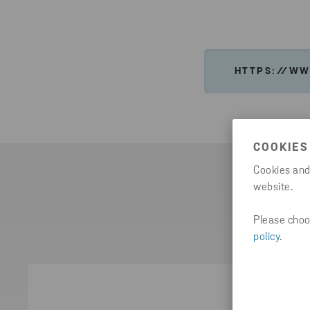
HTTPS://WW
COOKIES
Cookies and
website.
Må
Please choos
policy
.