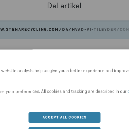
Del artikel
W.STENARECYCLING.COM/DA/HVAD-VI-TILBYDER/CON
 website analysis help us give you a better experience and improv
ske er du også interessere
e your preferences. All cookies and tracking are described in our
ACCEPT ALL COOKIES