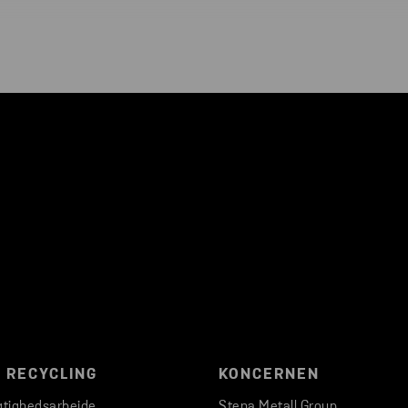
 RECYCLING
KONCERNEN
tighedsarbejde
Stena Metall Group